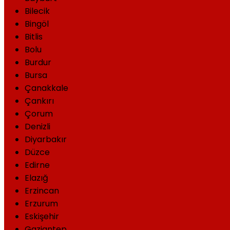
Bilecik
Bingöl
Bitlis
Bolu
Burdur
Bursa
Çanakkale
Çankırı
Çorum
Denizli
Diyarbakır
Düzce
Edirne
Elazığ
Erzincan
Erzurum
Eskişehir
Gaziantep