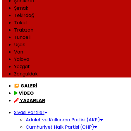
Şanlıurfa
Şırnak
Tekirdağ
Tokat
Trabzon
Tunceli
Uşak
Van
Yalova
Yozgat
Zonguldak
GALERİ
VİDEO
YAZARLAR
Siyasi Partiler
Adalet ve Kalkınma Partisi (AKP)
Cumhuriyet Halk Partisi (CHP)