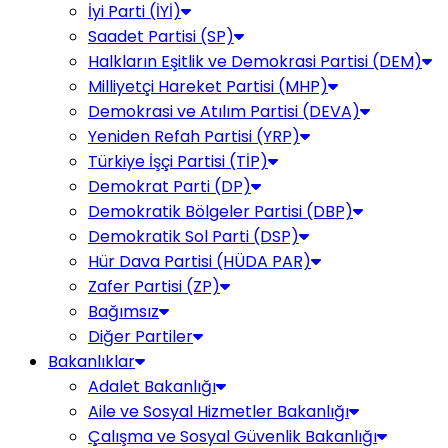
İyi Parti (İYİ)
Saadet Partisi (SP)
Halkların Eşitlik ve Demokrasi Partisi (DEM)
Milliyetçi Hareket Partisi (MHP)
Demokrasi ve Atılım Partisi (DEVA)
Yeniden Refah Partisi (YRP)
Türkiye İşçi Partisi (TİP)
Demokrat Parti (DP)
Demokratik Bölgeler Partisi (DBP)
Demokratik Sol Parti (DSP)
Hür Dava Partisi (HÜDA PAR)
Zafer Partisi (ZP)
Bağımsız
Diğer Partiler
Bakanlıklar
Adalet Bakanlığı
Aile ve Sosyal Hizmetler Bakanlığı
Çalışma ve Sosyal Güvenlik Bakanlığı