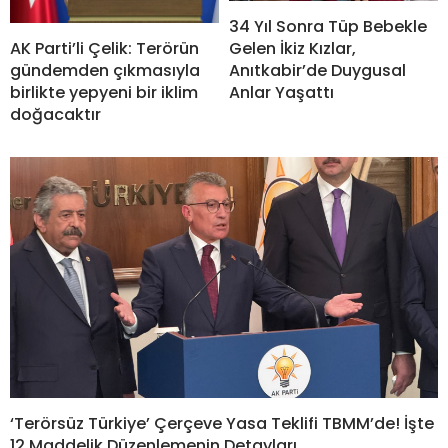
34 Yıl Sonra Tüp Bebekle
Gelen İkiz Kızlar,
AK Parti’li Çelik: Terörün
Anıtkabir’de Duygusal
gündemden çıkmasıyla
Anlar Yaşattı
birlikte yepyeni bir iklim
doğacaktır
‘Terörsüz Türkiye’ Çerçeve Yasa Teklifi TBMM’de! İşte
12 Maddelik Düzenlemenin Detayları