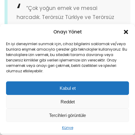
“Çok yoğun emek ve mesai
harcadık. Terörsüz Türkiye ve Terörsüz
Bölge hedefi etrafımızdaki gelişmeleri
Onayı Yönet
çok iyi izlediğimizde, yakın bölgemizde
emperyalistlerin, Siyonistlerin hangi kirli
En iyi deneyimleri sunmak için, cihaz bilgilerini saklamak ve/veya
bunlara erişmek amacıyla çerezler gibi teknolojiler kullanıyoruz. Bu
planları, bölgeyi parçalamaya dönük
teknolojilere izin vermek, bu sitedeki tarama davranışı veya
benzersiz kimlikler gibi verileri işlememize izin verecektir. Onay
hangi şer şebekelerini devreye
vermemek veya onayı geri çekmek, belirli özellikleri ve işlevleri
soktuğunu düşündüğümüzde esasında
olumsuz etkileyebilir.
Türkiye’nin köklü devlet aklının bugün
Kabul et
siyasette, Meclis’te ve diğer alanlarda
tecelli eden siyaset aklının milletimizin
Reddet
değerlerinin, irfanının, basiretinin bir
Tercihleri görüntüle
neticesi olarak ortaya çıktı. Son 10 yıla
odaklandığımızda kurallı bir dünya
Künye
düzeni sona ermiştir. Kuralsız bir dünya