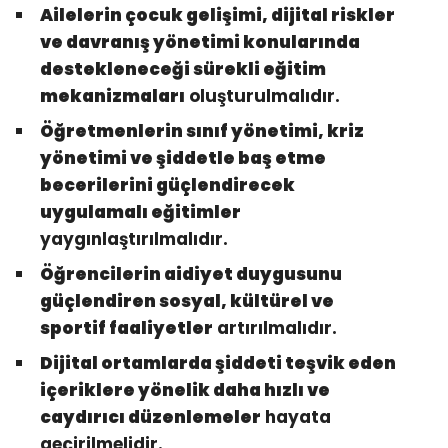
Ailelerin çocuk gelişimi, dijital riskler
ve davranış yönetimi konularında
destekleneceği sürekli eğitim
mekanizmaları
oluşturulmalıdır.
Öğretmenlerin sınıf yönetimi, kriz
yönetimi ve şiddetle baş etme
becerilerini güçlendirecek
uygulamalı eğitimler
yaygınlaştırılmalıdır.
Öğrencilerin aidiyet duygusunu
güçlendiren sosyal, kültürel ve
sportif faaliyetler
artırılmalıdır.
Dijital ortamlarda şiddeti teşvik eden
içeriklere yönelik daha hızlı ve
caydırıcı düzenlemeler
hayata
geçirilmelidir.