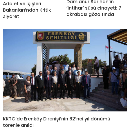
Damlanur Sarihan’ın
Adalet ve İçişleri
‘intihar’ süsü cinayeti: 7
Bakanları’ndan Kritik
akrabası gözaltında
Ziyaret
KKTC’de Erenköy Direnişi’nin 62’nci yıl dönümü
törenle anıldı