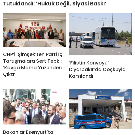
Tutuklandı: ‘Hukuk Değil, Siyasi Baskı’
CHP’li Şimşek’ten Parti İçi
Tartışmalara Sert Tepki:
‘Filistin Konvoyu’
‘Kavga Mama Yüzünden
Diyarbakır’da Coşkuyla
Çıktı’
Karşılandı
Bakanlar Esenyurt’ta: