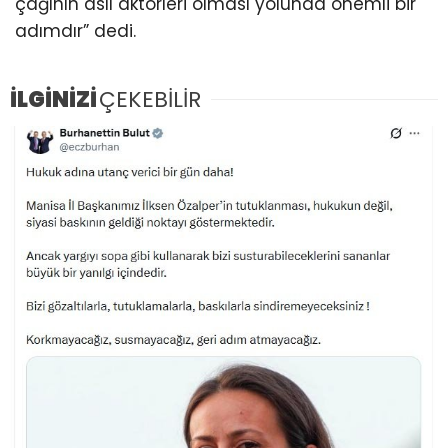
çağının asıl aktörleri olması yolunda önemli bir
adımdır” dedi.
İLGİNİZİ
ÇEKEBİLİR