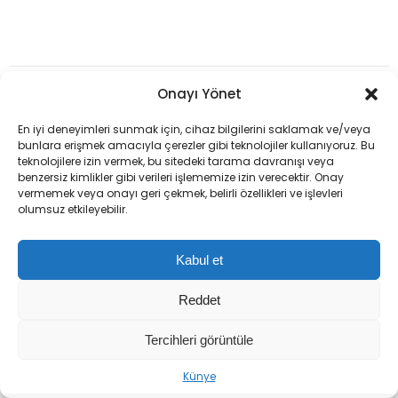
Onayı Yönet
Ana Sayfa
›
Bakanlıklar
›
Çalışma ve Sosyal Güvenlik Bakanlığı
Bakan Işıkhan: İŞKUR
En iyi deneyimleri sunmak için, cihaz bilgilerini saklamak ve/veya
bunlara erişmek amacıyla çerezler gibi teknolojiler kullanıyoruz. Bu
teknolojilere izin vermek, bu sitedeki tarama davranışı veya
ile Vakıfbank işbirliği,
benzersiz kimlikler gibi verileri işlememize izin verecektir. Onay
vermemek veya onayı geri çekmek, belirli özellikleri ve işlevleri
istihdama güç
olumsuz etkileyebilir.
katacak
Kabul et
Çalışma ve Sosyal Güvenlik Bakanı Vedat
Reddet
Işıkhan, İŞKUR ile Vakıfbank arasında
Tercihleri görüntüle
imzalanan işbirliği protokolünün istihdama
katkı sağlayacağını açıkladı.
Künye