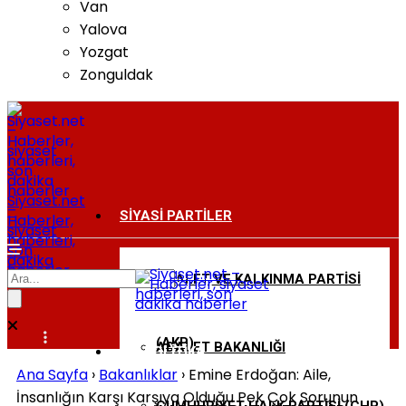
Van
Yalova
Yozgat
Zonguldak
Siyaset.net
–
SIYASI PARTILER
Haberler,
siyaset
haberleri,
son
dakika
haberler
ADALET VE KALKINMA PARTISI
BAKANLIKLAR
(AKP)
ADALET BAKANLIĞI
DIŞ POLITIKA
Ana Sayfa
›
Bakanlıklar
›
Emine Erdoğan: Aile,
İnsanlığın Karşı Karşıya Olduğu Pek Çok Sorunun