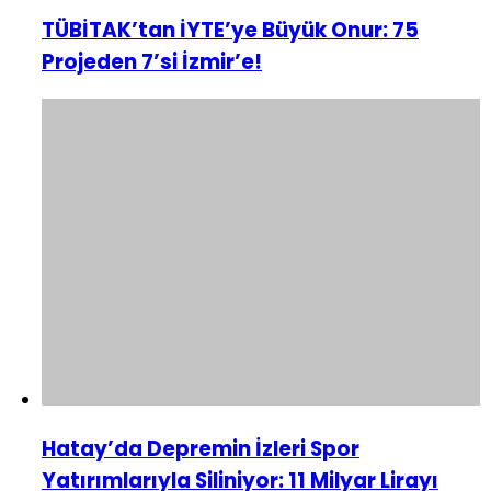
TÜBİTAK’tan İYTE’ye Büyük Onur: 75
Projeden 7’si İzmir’e!
Hatay’da Depremin İzleri Spor
Yatırımlarıyla Siliniyor: 11 Milyar Lirayı