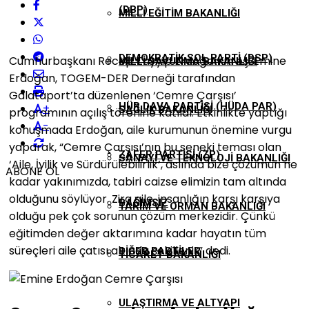
(DBP)
MILLI EĞITIM BAKANLIĞI
DEMOKRATIK SOL PARTI (DSP)
Cumhurbaşkanı Recep Tayyip Erdoğan’ın eşi Emine
MILLI SAVUNMA BAKANLIĞI
Erdoğan, TOGEM-DER Derneği tarafından
Galataport’ta düzenlenen ‘Cemre Çarşısı’
HÜR DAVA PARTISI (HÜDA PAR)
+
SAĞLIK BAKANLIĞI
programının açılış törenine katıldı. Etkinlikte yaptığı
-
konuşmada Erdoğan, aile kurumunun önemine vurgu
yaparak, “Cemre Çarşısı’nın bu seneki teması olan
ZAFER PARTISI (ZP)
SANAYI VE TEKNOLOJI BAKANLIĞI
‘Aile, İyilik ve Sürdürülebilirlik’, aslında bize çözümün ne
ABONE OL
kadar yakınımızda, tabiri caizse elimizin tam altında
olduğunu söylüyor. Zira aile, insanlığın karşı karşıya
BAĞIMSIZ
TARIM VE ORMAN BAKANLIĞI
olduğu pek çok sorunun çözüm merkezidir. Çünkü
eğitimden değer aktarımına kadar hayatın tüm
süreçleri aile çatısı altında şekillenir” dedi.
DIĞER PARTILER
TICARET BAKANLIĞI
ULAŞTIRMA VE ALTYAPI