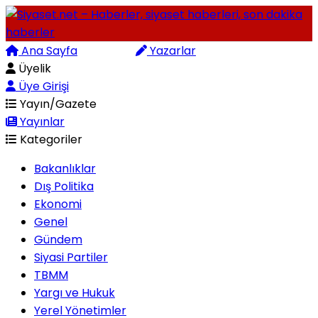
Ana Sayfa
Arama
Yazarlar
Üyelik
Üye Girişi
Yayın/Gazete
Yayınlar
Kategoriler
Bakanlıklar
Dış Politika
Ekonomi
Genel
Gündem
Siyasi Partiler
TBMM
Yargı ve Hukuk
Yerel Yönetimler