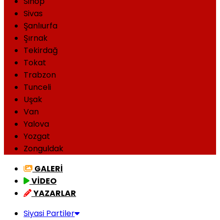
Sinop
Sivas
Şanlıurfa
Şırnak
Tekirdağ
Tokat
Trabzon
Tunceli
Uşak
Van
Yalova
Yozgat
Zonguldak
GALERİ
VİDEO
YAZARLAR
Siyasi Partiler