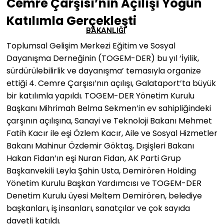
Cemre Çarşısı’nın Açılışı Yoğun
Katılımla Gerçekleşti
BAKANLIĞI
Toplumsal Gelişim Merkezi Eğitim ve Sosyal
Dayanışma Derneğinin (TOGEM-DER) bu yıl ‘İyilik,
sürdürülebilirlik ve dayanışma’ temasıyla organize
ettiği 4. Cemre Çarşısı’nın açılışı, Galataport’ta büyük
bir katılımla yapıldı. TOGEM-DER Yönetim Kurulu
Başkanı Mihrimah Belma Sekmen’in ev sahipliğindeki
çarşının açılışına, Sanayi ve Teknoloji Bakanı Mehmet
Fatih Kacır ile eşi Özlem Kacır, Aile ve Sosyal Hizmetler
Bakanı Mahinur Özdemir Göktaş, Dışişleri Bakanı
Hakan Fidan’ın eşi Nuran Fidan, AK Parti Grup
Başkanvekili Leyla Şahin Usta, Demirören Holding
Yönetim Kurulu Başkan Yardımcısı ve TOGEM-DER
Denetim Kurulu üyesi Meltem Demirören, belediye
başkanları, iş insanları, sanatçılar ve çok sayıda
davetli katıldı.