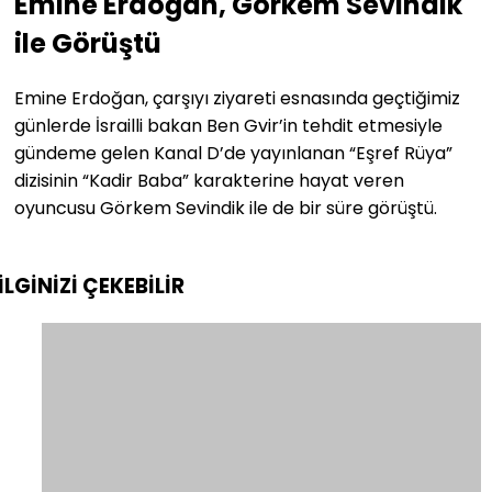
Emine Erdoğan, Görkem Sevindik
ile Görüştü
Emine Erdoğan, çarşıyı ziyareti esnasında geçtiğimiz
günlerde İsrailli bakan Ben Gvir’in tehdit etmesiyle
gündeme gelen Kanal D’de yayınlanan “Eşref Rüya”
dizisinin “Kadir Baba” karakterine hayat veren
oyuncusu Görkem Sevindik ile de bir süre görüştü.
İLGİNİZİ
ÇEKEBİLİR