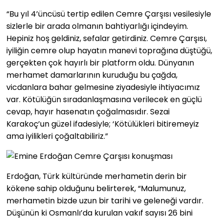
“Bu yıl 4’üncüsü tertip edilen Cemre Çarşısı vesilesiyle
sizlerle bir arada olmanın bahtiyarlığı içindeyim.
Hepiniz hoş geldiniz, sefalar getirdiniz. Cemre Çarşısı,
iyiliğin cemre olup hayatın manevi toprağına düştüğü,
gerçekten çok hayırlı bir platform oldu. Dünyanın
merhamet damarlarının kuruduğu bu çağda,
vicdanlara bahar gelmesine ziyadesiyle ihtiyacımız
var. Kötülüğün sıradanlaşmasına verilecek en güçlü
cevap, hayır hasenatın çoğalmasıdır. Sezai
Karakoç’un güzel ifadesiyle; ‘Kötülükleri bitiremeyiz
ama iyilikleri çoğaltabiliriz.”
Erdoğan, Türk kültüründe merhametin derin bir
kökene sahip olduğunu belirterek, “Malumunuz,
merhametin bizde uzun bir tarihi ve geleneği vardır.
Düşünün ki Osmanlı’da kurulan vakıf sayısı 26 bini