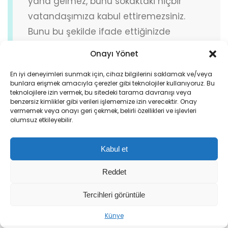
yana gelmez, bunu sokaktaki hiçbir
vatandaşımıza kabul ettiremezsiniz.
Bunu bu şekilde ifade ettiğinizde
vatandaşımızdan alacağınız cevap
Onayı Yönet
bellidir. Sayın Cumhurbaşkanımızla
En iyi deneyimleri sunmak için, cihaz bilgilerini saklamak ve/veya
Sayın Bahçeli ile yan yana gelecek olan
bunlara erişmek amacıyla çerezler gibi teknolojiler kullanıyoruz. Bu
kelime ‘vatanseverliktir.’ Birileri ihanet
teknolojilere izin vermek, bu sitedeki tarama davranışı veya
benzersiz kimlikler gibi verileri işlememize izin verecektir. Onay
için adres arıyorsa başka yere
vermemek veya onayı geri çekmek, belirli özellikleri ve işlevleri
olumsuz etkileyebilir.
baksınlar.”
Kabul et
“Türkiye’ye Ait Gemilerin Hedef
Reddet
Alınması Kabul Edeceğimiz Bir
Tercihleri görüntüle
Şey Değil”
Künye