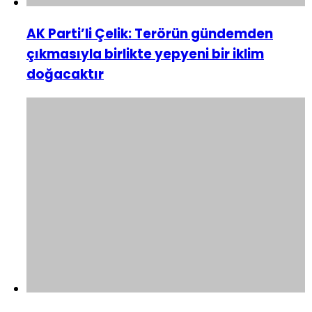
AK Parti’li Çelik: Terörün gündemden
çıkmasıyla birlikte yepyeni bir iklim
doğacaktır