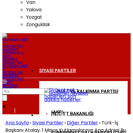
Van
Yalova
Yozgat
Zonguldak
Siyaset.net
–
SIYASI PARTILER
Haberler,
siyaset
haberleri,
son
dakika
haberler
ADALET VE KALKINMA PARTISI
BAKANLIKLAR
(AKP)
ADALET BAKANLIĞI
DIŞ POLITIKA
Ana Sayfa
›
Siyasi Partiler
›
Diğer Partiler
›
Türk-İş
Başkanı Atalay: 1 Mayıs Kutlamalarının Ana Adresi Bu