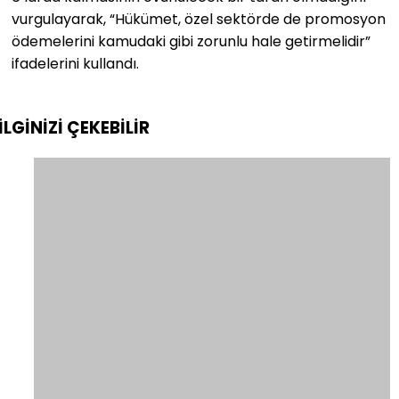
vurgulayarak, “Hükümet, özel sektörde de promosyon
ödemelerini kamudaki gibi zorunlu hale getirmelidir”
ifadelerini kullandı.
İLGİNİZİ
ÇEKEBİLİR