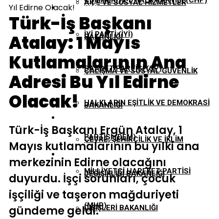
CUMHURIYET HALK PARTISI (CHP)
AILE VE SOSYAL HIZMETLER
Yıl Edirne Olacak!
EKONOMI
Türk-İş Başkanı
İYI PARTI (İYİ)
Atalay: 1 Mayıs
BAKANLIĞI
GÜNDEM
Kutlamalarının Ana
SAADET PARTISI (SP)
ÇALIŞMA VE SOSYAL GÜVENLIK
Adresi Bu Yıl Edirne
TBMM
Olacak!
HALKLARIN EŞITLIK VE DEMOKRASI
BAKANLIĞI
YEREL YÖNETIMLER
Türk-İş Başkanı Ergün Atalay, 1
PARTISI (DEM)
ÇEVRE, ŞEHIRCILIK VE İKLIM
Mayıs kutlamalarının bu yılki ana
merkezinin Edirne olacağını
MILLIYETÇI HAREKET PARTISI
DEĞIŞIKLIĞI BAKANLIĞI
duyurdu. İşçi sorunları, çocuk
işçiliği ve taşeron mağduriyeti
(MHP)
gündeme geldi.
DIŞIŞLERI BAKANLIĞI