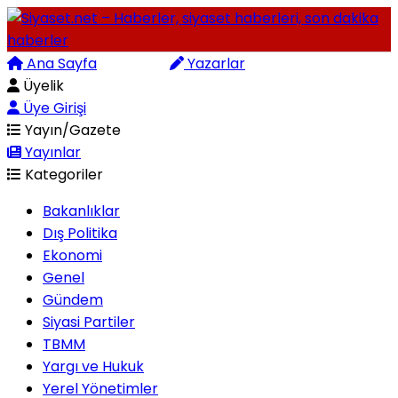
Ana Sayfa
Arama
Yazarlar
Üyelik
Üye Girişi
Yayın/Gazete
Yayınlar
Kategoriler
Bakanlıklar
Dış Politika
Ekonomi
Genel
Gündem
Siyasi Partiler
TBMM
Yargı ve Hukuk
Yerel Yönetimler