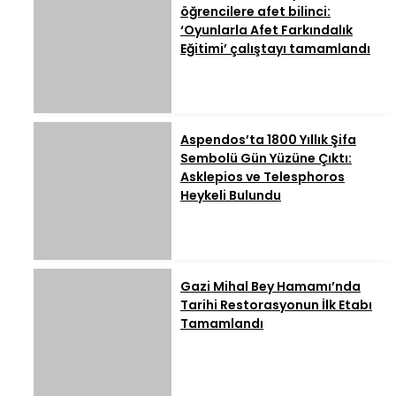
öğrencilere afet bilinci:
‘Oyunlarla Afet Farkındalık
Eğitimi’ çalıştayı tamamlandı
Aspendos’ta 1800 Yıllık Şifa
Sembolü Gün Yüzüne Çıktı:
Asklepios ve Telesphoros
Heykeli Bulundu
Gazi Mihal Bey Hamamı’nda
Tarihi Restorasyonun İlk Etabı
Tamamlandı