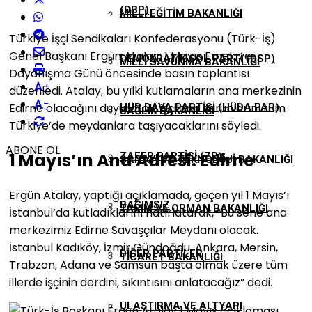
(DBP)
MILLI EĞITIM BAKANLIĞI
Türkiye İşçi Sendikaları Konfederasyonu (Türk-İş)
Genel Başkanı Ergün Atalay, 1 Mayıs Emek ve
DEMOKRATIK SOL PARTI (DSP)
MILLI SAVUNMA BAKANLIĞI
Dayanışma Günü öncesinde basın toplantısı
+
düzenledi. Atalay, bu yılki kutlamaların ana merkezinin
-
Edirne olacağını duyurarak, işçilerin sorunlarını tüm
HÜR DAVA PARTISI (HÜDA PAR)
SAĞLIK BAKANLIĞI
Türkiye’de meydanlara taşıyacaklarını söyledi.
ABONE OL
1 Mayıs’ın Ana Adresi: Edirne
ZAFER PARTISI (ZP)
SANAYI VE TEKNOLOJI BAKANLIĞI
Ergün Atalay, yaptığı açıklamada, geçen yıl 1 Mayıs’ı
BAĞIMSIZ
TARIM VE ORMAN BAKANLIĞI
İstanbul’da kutladıklarını hatırlatarak, “Bu sene ana
merkezimiz Edirne Savaşçılar Meydanı olacak.
İstanbul Kadıköy, İzmir Gündoğdu, Ankara, Mersin,
DIĞER PARTILER
TICARET BAKANLIĞI
Trabzon, Adana ve Samsun başta olmak üzere tüm
illerde işçinin derdini, sıkıntısını anlatacağız” dedi.
ULAŞTIRMA VE ALTYAPI