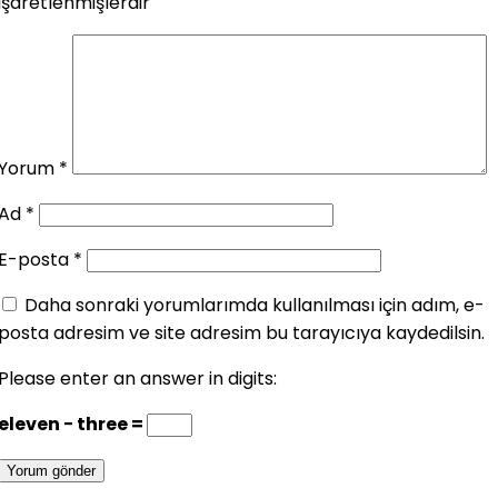
işaretlenmişlerdir
Yorum
*
Ad
*
E-posta
*
Daha sonraki yorumlarımda kullanılması için adım, e-
posta adresim ve site adresim bu tarayıcıya kaydedilsin.
Please enter an answer in digits:
eleven − three =