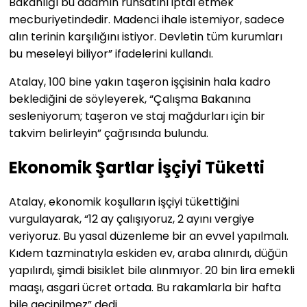
Bakanlığı bu adamın ruhsatını iptal etmek
mecburiyetindedir. Madenci ihale istemiyor, sadece
alın terinin karşılığını istiyor. Devletin tüm kurumları
bu meseleyi biliyor” ifadelerini kullandı.
Atalay, 100 bine yakın taşeron işçisinin hala kadro
beklediğini de söyleyerek, “Çalışma Bakanına
sesleniyorum; taşeron ve staj mağdurları için bir
takvim belirleyin” çağrısında bulundu.
Ekonomik Şartlar İşçiyi Tüketti
Atalay, ekonomik koşulların işçiyi tükettiğini
vurgulayarak, “12 ay çalışıyoruz, 2 ayını vergiye
veriyoruz. Bu yasal düzenleme bir an evvel yapılmalı.
Kıdem tazminatıyla eskiden ev, araba alınırdı, düğün
yapılırdı, şimdi bisiklet bile alınmıyor. 20 bin lira emekli
maaşı, asgari ücret ortada. Bu rakamlarla bir hafta
bile geçinilmez” dedi.