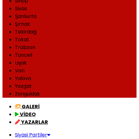
Sinop
Sivas
Şanlıurfa
Şırnak
Tekirdağ
Tokat
Trabzon
Tunceli
Uşak
Van
Yalova
Yozgat
Zonguldak
GALERİ
VİDEO
YAZARLAR
Siyasi Partiler