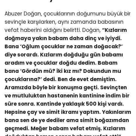
Abuzer Doğan, çocuklarının doğumunu büyük bir
sevinçle karşılarken, aynı zamanda babasının
vefat haberini aldığını belirtti. Doğan,
“Kızlarım
doğmaya yakın babam daha dinç ve iyiydi.
Bana ‘Oğlum çocuklar ne zaman doğacak?’
diye sorardı. Kızlarım doğduğu gün babamı
aradım ve çocuklar doğdu dedim. Babam
bana ‘Gördün mü? İki kız mı? Dokundun mu
çocuklarına?’ dedi. Ben de evet demiştim.
Aramızda böyle bir konuşma geçti. Sevinçten
ve mutluluktan hastanenin kantinine indim bir
süre sonra. Kantinde yaklaşık 500 kişi vardı.
Hepsine çay ve simit ikramı yaptım. Yakınlarım
bana sen de ye dediler ama simit boğazımdan
geçmedi. Meğer babam vefat etmiş. Kızlarım