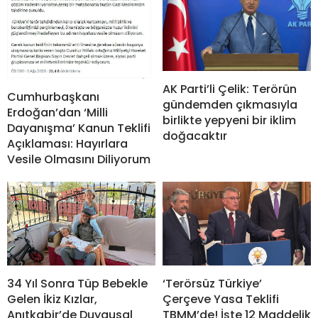
AK Parti’li Çelik: Terörün
Cumhurbaşkanı
gündemden çıkmasıyla
Erdoğan’dan ‘Milli
birlikte yepyeni bir iklim
Dayanışma’ Kanun Teklifi
doğacaktır
Açıklaması: Hayırlara
Vesile Olmasını Diliyorum
34 Yıl Sonra Tüp Bebekle
‘Terörsüz Türkiye’
Gelen İkiz Kızlar,
Çerçeve Yasa Teklifi
Anıtkabir’de Duygusal
TBMM’de! İşte 12 Maddelik