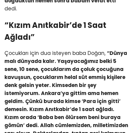
doğduktan hemen sonra babam vefat etti”
dedi.
“Kızım Anıtkabir’de 1 Saat
Ağladı”
Çocukları için dua isteyen baba Doğan,
“Dünya
malı dünyada kalır. Yaşayacağımız belki 5
sene, 10 sene, çocuklarım da çoluk çocuğuna
kavuşsun, çocuklarım helal süt emmiş kişilere
denk gelsin yeter. Kimseden bir şey
istemiyorum. Ankara’ya gittim ama hemen
geldim. Çünkü burada kimse ‘Para için gitti’
demesin. Kızım Anıtkabir’de 1 saat ağladı.
Kızım orada ‘Baba ben ölürsem beni buraya
gömün’ dedi. Allah cümlemizden, milletimizden