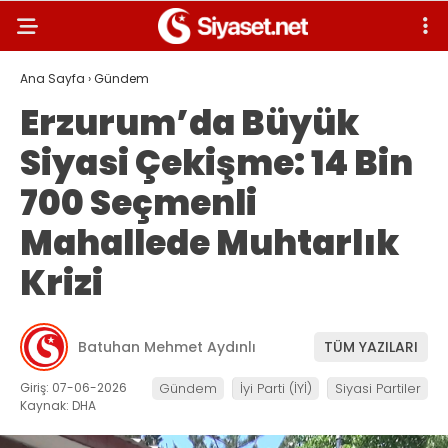
Ana Sayfa
›
Gündem
Erzurum’da Büyük
Siyasi Çekişme: 14 Bin
700 Seçmenli
Mahallede Muhtarlık
Krizi
Batuhan Mehmet Aydınlı
TÜM YAZILARI
Giriş: 07-06-2026
Gündem
İyi Parti (İYİ)
Siyasi Partiler
Kaynak: DHA