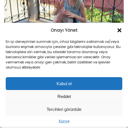
Onayı Yönet
En iyi deneyimleri sunmak için, cihaz bilgilerini saklamak ve/veya
bunlara erişmek amacıyla çerezler gibi teknolojiler kullanıyoruz. Bu
teknolojilere izin vermek, bu sitedeki tarama davranışı veya
benzersiz kimlikler gibi verileri işlememize izin verecektir. Onay
vermemek veya onayı geri çekmek, belirli özellikleri ve işlevleri
olumsuz etkileyebilir.
Kabul et
Reddet
Tercihleri görüntüle
Sıradaki Haber
Künye
‘Terörsüz Türkiye’ Çerçeve Yasa Teklifi TBMM’de! İşte 12 Maddelik Düzenlemenin Detayları
Baba Doğan’ın duygusal anları, hem