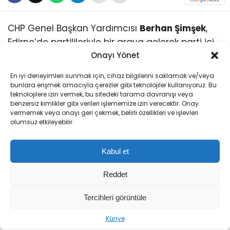
CHP Genel Başkan Yardımcısı
Berhan Şimşek
,
Edirne’de partilileriyle bir araya gelerek parti içi
kurultay sürecine ilişkin önemli açıklamalarda
Onayı Yönet
bulundu. Şimşek, 38’inci kurultayda mahkemeye
En iyi deneyimleri sunmak için, cihaz bilgilerini saklamak ve/veya
başvuranların tamamının Kemal Kılıçdaroğlu’na
bunlara erişmek amacıyla çerezler gibi teknolojiler kullanıyoruz. Bu
teknolojilere izin vermek, bu sitedeki tarama davranışı veya
oy vermeyen ‘değişimci’ kanattan olduğunu
benzersiz kimlikler gibi verileri işlememize izin verecektir. Onay
belirterek, “Niye gittiler peki? Çünkü oy
vermemek veya onayı geri çekmek, belirli özellikleri ve işlevleri
olumsuz etkileyebilir.
kullanırken mama vardı, mama. Biri dedi ki ‘sen
bana 1 koyun verdin, öteki 5 koyun almış’. Kavga
Kabul et
buradan çıkıyor” dedi.
Reddet
Şimşek’ten Parti İçi Kurultay
Tercihleri görüntüle
Değerlendirmesi
Künye