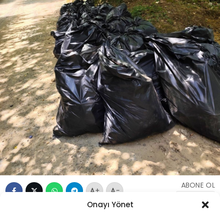
ABONE OL
+
-
Onayı Yönet