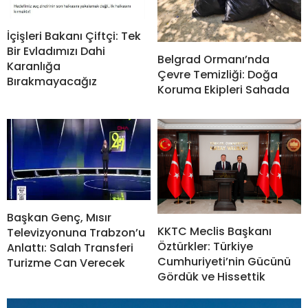
İçişleri Bakanı Çiftçi: Tek
Bir Evladımızı Dahi
Belgrad Ormanı’nda
Karanlığa
Çevre Temizliği: Doğa
Bırakmayacağız
Koruma Ekipleri Sahada
Başkan Genç, Mısır
KKTC Meclis Başkanı
Televizyonuna Trabzon’u
Öztürkler: Türkiye
Anlattı: Salah Transferi
Cumhuriyeti’nin Gücünü
Turizme Can Verecek
Gördük ve Hissettik