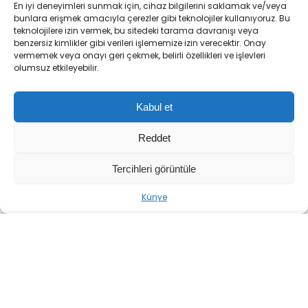
Tarım ve Orman Bakanlığı Doğa Koruma ve Milli
En iyi deneyimleri sunmak için, cihaz bilgilerini saklamak ve/veya
bunlara erişmek amacıyla çerezler gibi teknolojiler kullanıyoruz. Bu
Parklar (DKMP) Genel Müdürlüğü ekipleri,
teknolojilere izin vermek, bu sitedeki tarama davranışı veya
İstanbul’un gözde doğal alanlarından Belgrad
benzersiz kimlikler gibi verileri işlememize izin verecektir. Onay
vermemek veya onayı geri çekmek, belirli özellikleri ve işlevleri
Ormanı’nda kapsamlı bir temizlik çalışması
olumsuz etkileyebilir.
gerçekleştirdi. Ekipler, kontrolsüz alanlara izinsiz
girişler sonucu biriken çöp ve atıkları toplayarak
Kabul et
doğanın korunması için önemli bir adım attı.
Reddet
Tercihleri görüntüle
Künye