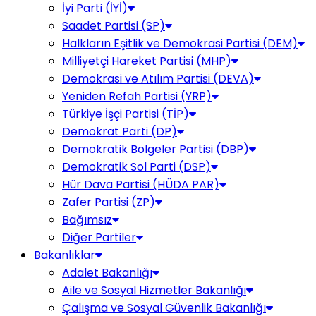
İyi Parti (İYİ)
Saadet Partisi (SP)
Halkların Eşitlik ve Demokrasi Partisi (DEM)
Milliyetçi Hareket Partisi (MHP)
Demokrasi ve Atılım Partisi (DEVA)
Yeniden Refah Partisi (YRP)
Türkiye İşçi Partisi (TİP)
Demokrat Parti (DP)
Demokratik Bölgeler Partisi (DBP)
Demokratik Sol Parti (DSP)
Hür Dava Partisi (HÜDA PAR)
Zafer Partisi (ZP)
Bağımsız
Diğer Partiler
Bakanlıklar
Adalet Bakanlığı
Aile ve Sosyal Hizmetler Bakanlığı
Çalışma ve Sosyal Güvenlik Bakanlığı