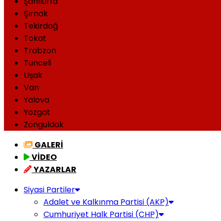
Şanlıurfa
Şırnak
Tekirdağ
Tokat
Trabzon
Tunceli
Uşak
Van
Yalova
Yozgat
Zonguldak
GALERİ
VİDEO
YAZARLAR
Siyasi Partiler
Adalet ve Kalkınma Partisi (AKP)
Cumhuriyet Halk Partisi (CHP)