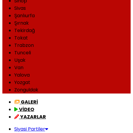
Sinop
Sivas
Şanlıurfa
Şırnak
Tekirdağ
Tokat
Trabzon
Tunceli
Uşak
Van
Yalova
Yozgat
Zonguldak
GALERİ
VİDEO
YAZARLAR
Siyasi Partiler