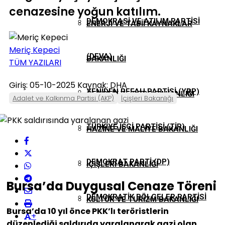
cenazesine yoğun katılım.
DEMOKRASI VE ATILIM PARTISI
ENERJI VE TABII KAYNAKLAR
Meriç Kepeci
(DEVA)
BAKANLIĞI
TÜM YAZILARI
Giriş: 05-10-2025
Kaynak: DHA
YENIDEN REFAH PARTISI (YRP)
GENÇLIK VE SPOR BAKANLIĞI
Adalet ve Kalkınma Partisi (AKP)
İçişleri Bakanlığı
TÜRKIYE İŞÇI PARTISI (TİP)
HAZINE VE MALIYE BAKANLIĞI
DEMOKRAT PARTI (DP)
İÇIŞLERI BAKANLIĞI
Bursa’da Duygusal Cenaze Töreni
DEMOKRATIK BÖLGELER PARTISI
KÜLTÜR VE TURIZM BAKANLIĞI
Bursa’da 10 yıl önce PKK’lı teröristlerin
+
düzenlediği saldırıda yaralanarak gazi olan