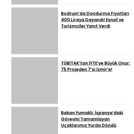
Bodrum’da Dondurma Fiyatları
400 Liraya Dayandı! Esnaf ve
Turizmciler Yanıt Verdi
TÜBİTAK’tan İYTE’ye Büyük Onur:
75 Projeden 7’si İzmir’e!
Bakan Yumaklı: İspanya’daki
Görevini Tamamlayan
Uçaklarımız Yurda Döndü