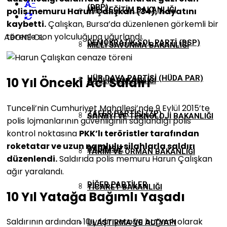
-
(DBP)
MILLI EĞITIM BAKANLIĞI
polis memuru Harun Çalışkan (34), hayatını
kaybetti.
Çalışkan, Bursa’da düzenlenen görkemli bir
törenle son yolculuğuna uğurlandı.
ABONE OL
DEMOKRATIK SOL PARTI (DSP)
MILLI SAVUNMA BAKANLIĞI
HÜR DAVA PARTISI (HÜDA PAR)
10 Yıl Önceki Acı Saldırı
SAĞLIK BAKANLIĞI
Tunceli’nin Cumhuriyet Mahallesi’nde 9 Eylül 2015’te
ZAFER PARTISI (ZP)
SANAYI VE TEKNOLOJI BAKANLIĞI
polis lojmanlarının güvenliğinin sağlandığı polis
kontrol noktasına
PKK’lı teröristler tarafından
roketatar ve uzun namlulu silahlarla saldırı
BAĞIMSIZ
TARIM VE ORMAN BAKANLIĞI
düzenlendi.
Saldırıda polis memuru Harun Çalışkan
ağır yaralandı.
DIĞER PARTILER
TICARET BAKANLIĞI
10 Yıl Yatağa Bağımlı Yaşadı
Saldırının ardından 10 yıldır yatağa bağımlı olarak
ULAŞTIRMA VE ALTYAPI