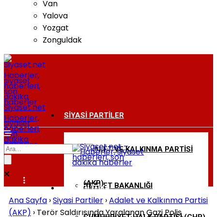
Van
Yalova
Yozgat
Zonguldak
Siyaset.net
–
SIYASI PARTILER
Haberler,
siyaset
haberleri,
son
dakika
haberler
ADALET VE KALKINMA PARTISI
BAKANLIKLAR
(AKP)
ADALET BAKANLIĞI
DIŞ POLITIKA
Ana Sayfa
›
Siyasi Partiler
›
Adalet ve Kalkınma Partisi
(AKP)
›
Terör Saldırısında Yaralanan Gazi Polis