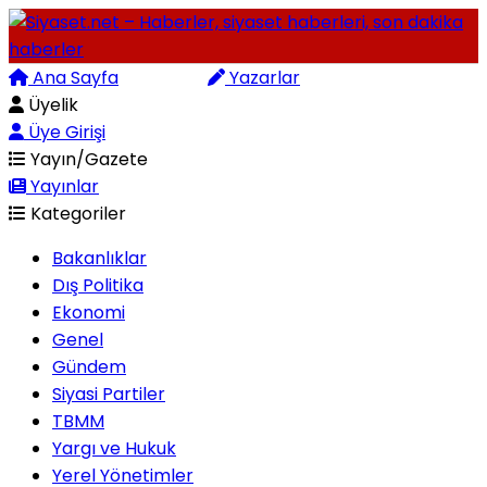
Ana Sayfa
Arama
Yazarlar
Üyelik
Üye Girişi
Yayın/Gazete
Yayınlar
Kategoriler
Bakanlıklar
Dış Politika
Ekonomi
Genel
Gündem
Siyasi Partiler
TBMM
Yargı ve Hukuk
Yerel Yönetimler