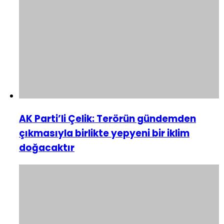
AK Parti’li Çelik: Terörün gündemden
çıkmasıyla birlikte yepyeni bir iklim
doğacaktır