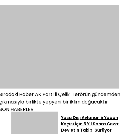
Sıradaki Haber
AK Parti’li Çelik: Terörün gündemden
çıkmasıyla birlikte yepyeni bir iklim doğacaktır
SON HABERLER
Yasa Dışı Avlanan 5 Yaban
Keçisi İçin 6 Yıl Sonra Ceza:
Devletin Takibi Sürüyor