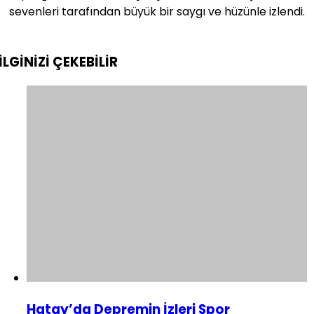
sevenleri tarafından büyük bir saygı ve hüzünle izlendi.
İLGİNİZİ
ÇEKEBİLİR
Hatay’da Depremin İzleri Spor