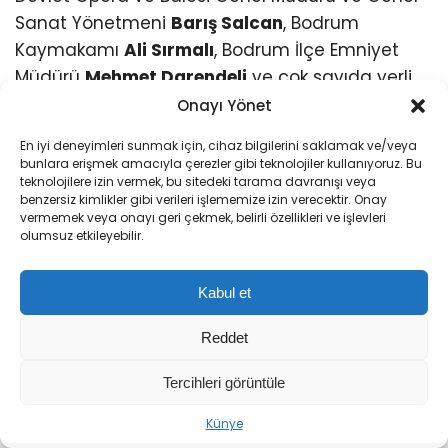
Sanat Yönetmeni
Barış Salcan
, Bodrum
Kaymakamı
Ali Sırmalı
, Bodrum İlçe Emniyet
Müdürü
Mehmet Darendeli
ve çok sayıda yerli
ve yabancı turist katıldı. Açılışta, 2024 yılında
Onayı Yönet
hayatını kaybeden Ankara Devlet Opera ve
En iyi deneyimleri sunmak için, cihaz bilgilerini saklamak ve/veya
Balesi bale sanatçısı
Almula Özlem
de saygıyla
bunlara erişmek amacıyla çerezler gibi teknolojiler kullanıyoruz. Bu
anıldı.
teknolojilere izin vermek, bu sitedeki tarama davranışı veya
benzersiz kimlikler gibi verileri işlememize izin verecektir. Onay
vermemek veya onayı geri çekmek, belirli özellikleri ve işlevleri
olumsuz etkileyebilir.
Kabul et
Kuğu Gölü İzleyenleri Büyüledi
Reddet
Festivalin açılışında, Pyotr Ilyich Tchaikovsky’nin
Tercihleri görüntüle
ölümsüz eseri
‘Kuğu Gölü’
, İzmir Devlet Opera
Sıradaki Haber
ve Balesi tarafından sahnelendi. Eser, Marius
Künye
Bodrum Bale Festivali’ne Yerli ve Yabancı Turist Akını