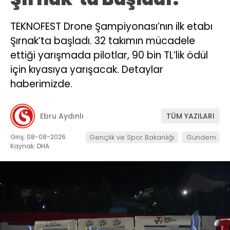
TEKNOFEST Drone Şampiyonası’nın ilk etabı
Şırnak’ta başladı. 32 takımın mücadele
ettiği yarışmada pilotlar, 90 bin TL’lik ödül
için kıyasıya yarışacak. Detaylar
haberimizde.
Ebru Aydınlı
TÜM YAZILARI
Giriş: 08-08-2026
Gençlik ve Spor Bakanlığı
Gündem
Kaynak: DHA