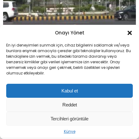
Onayı Yönet
İslamabad, Mekke Ortak Savunma
En iyi deneyimleri sunmak için, cihaz bilgilerini saklamak ve/veya
Anlaşması’nı Türk ve Suudi bayraklarıyla
bunlara erişmek amacıyla çerezler gibi teknolojiler kullanıyoruz. Bu
teknolojilere izin vermek, bu sitedeki tarama davranışı veya
kutluyor
benzersiz kimlikler gibi verileri işlememize izin verecektir. Onay
vermemek veya onayı geri çekmek, belirli özellikleri ve işlevleri
olumsuz etkileyebilir.
Kabul et
Reddet
Bakan Çiftçi’den
Tercihleri görüntüle
Kılıçdaroğlu’ndan Gençlik
‘Terörsüz Türkiye’
Kolları ile Kritik Buluşma
Vurgusu: ‘Sürecin
Künye
Akamete Uğramaması