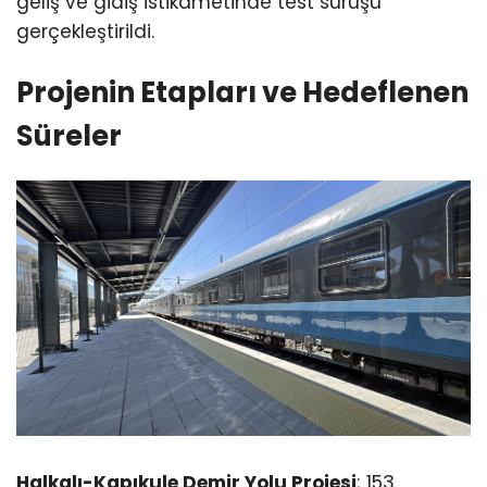
geliş ve gidiş istikametinde test sürüşü
gerçekleştirildi.
Projenin Etapları ve Hedeflenen
Süreler
Halkalı-Kapıkule Demir Yolu Projesi
; 153