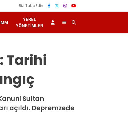
Bizi Takip Edin
YEREL
BMM
YÖNETIMLER
 Tarihi
angıç
 Kanuni Sultan
arı açıldı. Depremzede