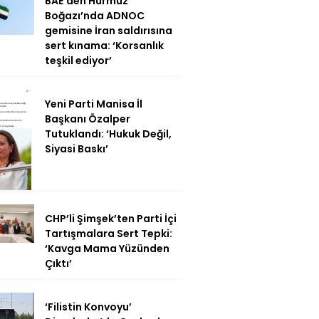
BAE’den Hürmüz
Boğazı’nda ADNOC
gemisine İran saldırısına
sert kınama: ‘Korsanlık
teşkil ediyor’
Yeni Parti Manisa İl
Başkanı Özalper
Tutuklandı: ‘Hukuk Değil,
Siyasi Baskı’
CHP’li Şimşek’ten Parti İçi
Tartışmalara Sert Tepki:
‘Kavga Mama Yüzünden
Çıktı’
‘Filistin Konvoyu’