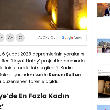
ABONE OL
+
-
, 6 Şubat 2023 depremlerinin yaralarını
ilen ‘Hayat Hatay’ projesi kapsamında,
rinin emeklerini sergilediği Kadın
Belen ilçesindeki
tarihi Kanuni Sultan
a
düzenlenen törenle açıldı.
iye’de En Fazla Kadın
z’