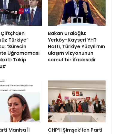
Çiftçi’den
Bakan Uraloğlu:
süz Türkiye’
Yerköy-Kayseri YHT
u: ‘Sürecin
Hattı, Türkiye Yüzyılı’nın
te Uğramaması
ulaşım vizyonunun
kkatli Takip
somut bir ifadesidir
uz’
arti Manisa İl
CHP’li Şimşek’ten Parti