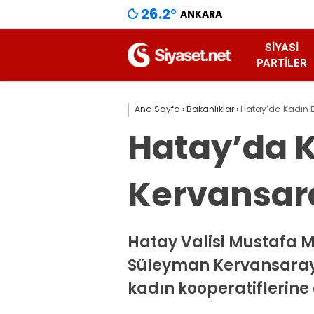
26.2
°
ANKARA
SIYASI
PARTILER
Ana Sayfa
›
Bakanlıklar
›
Hatay’da Kadın E
Hatay’da K
Kervansara
Hatay Valisi Mustafa Ma
Süleyman Kervansarayı
kadın kooperatiflerine