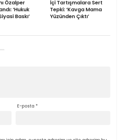
nı Özalper
İçi Tartışmalara Sert
andı: ‘Hukuk
Tepki: ‘Kavga Mama
Siyasi Baskı’
Yüzünden Çıktı’
E-posta
*