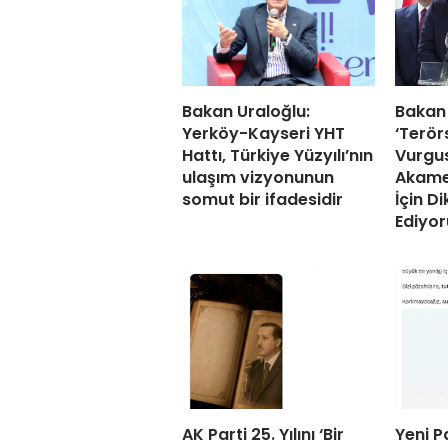
Bakan Uraloğlu:
Bakan 
Yerköy-Kayseri YHT
‘Terör
Hattı, Türkiye Yüzyılı’nın
Vurgus
ulaşım vizyonunun
Akame
somut bir ifadesidir
İçin Di
Ediyor
AK Parti 25. Yılını ‘Bir
Yeni P