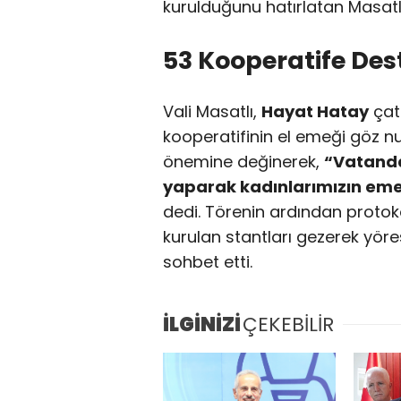
kurulduğunu hatırlatan Masatl
53 Kooperatife Des
Vali Masatlı,
Hayat Hatay
çatı
kooperatifinin el emeği göz nu
önemine değinerek,
“Vatanda
yaparak kadınlarımızın eme
dedi. Törenin ardından protoko
kurulan stantları gezerek yöres
sohbet etti.
İLGİNİZİ
ÇEKEBİLİR