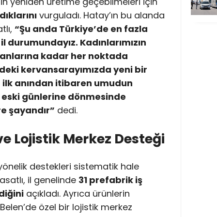
nin yeniden üretime geçebilmeleri için
dıklarını
vurguladı. Hatay’ın bu alanda
tlı,
“Şu anda Türkiye’de en fazla
 il durumundayız. Kadınlarımızın
anlarına kadar her noktada
deki kervansarayımızda yeni bir
 ilk anından itibaren umudun
 eski günlerine dönmesinde
re şayandır”
dedi.
 ve Lojistik Merkez Desteği
 yönelik destekleri sistematik hale
asatlı, il genelinde
31 prefabrik iş
diğini
açıkladı. Ayrıca ürünlerin
elen’de özel bir lojistik merkez