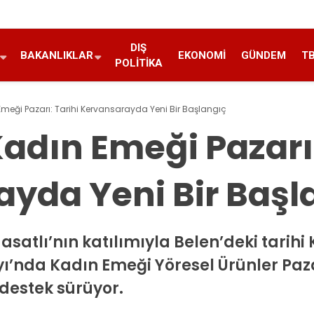
DIŞ
BAKANLIKLAR
EKONOMI
GÜNDEM
T
POLITIKA
meği Pazarı: Tarihi Kervansarayda Yeni Bir Başlangıç
adın Emeği Pazarı:
yda Yeni Bir Başl
satlı’nın katılımıyla Belen’deki tarihi
’nda Kadın Emeği Yöresel Ürünler Paz
 destek sürüyor.