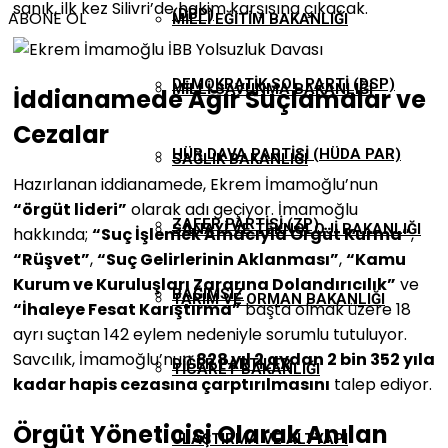
sanık, ilk kez Silivri’de hakim karşısına çıkacak.
(DBP)
ABONE OL
MILLI EĞITIM BAKANLIĞI
DEMOKRATIK SOL PARTI (DSP)
MILLI SAVUNMA BAKANLIĞI
İddianamede Ağır Suçlamalar ve
Cezalar
HÜR DAVA PARTISI (HÜDA PAR)
SAĞLIK BAKANLIĞI
Hazırlanan iddianamede, Ekrem İmamoğlu’nun
“örgüt lideri”
olarak adı geçiyor. İmamoğlu
ZAFER PARTISI (ZP)
SANAYI VE TEKNOLOJI BAKANLIĞI
hakkında;
“Suç İşlemek Amacıyla Örgüt Kurma”
,
“Rüşvet”
,
“Suç Gelirlerinin Aklanması”
,
“Kamu
Kurum ve Kuruluşları Zararına Dolandırıcılık”
ve
BAĞIMSIZ
TARIM VE ORMAN BAKANLIĞI
“İhaleye Fesat Karıştırma”
başta olmak üzere 18
ayrı suçtan 142 eylem nedeniyle sorumlu tutuluyor.
Savcılık, İmamoğlu’nun
828 yıl 2 aydan 2 bin 352 yıla
DIĞER PARTILER
TICARET BAKANLIĞI
kadar hapis cezasına çarptırılmasını
talep ediyor.
Örgüt Yöneticisi Olarak Anılan
ULAŞTIRMA VE ALTYAPI