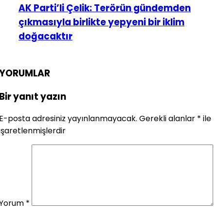
AK Parti’li Çelik: Terörün gündemden
çıkmasıyla birlikte yepyeni bir iklim
doğacaktır
YORUMLAR
Bir yanıt yazın
E-posta adresiniz yayınlanmayacak.
Gerekli alanlar
*
ile
işaretlenmişlerdir
Yorum
*