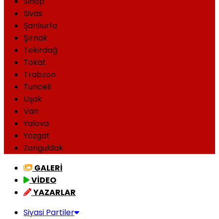
Sinop
Sivas
Şanlıurfa
Şırnak
Tekirdağ
Tokat
Trabzon
Tunceli
Uşak
Van
Yalova
Yozgat
Zonguldak
GALERİ
VİDEO
YAZARLAR
Siyasi Partiler