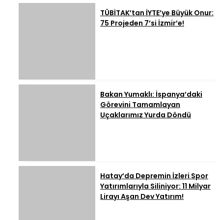
TÜBİTAK’tan İYTE’ye Büyük Onur:
75 Projeden 7’si İzmir’e!
Bakan Yumaklı: İspanya’daki
Görevini Tamamlayan
Uçaklarımız Yurda Döndü
Hatay’da Depremin İzleri Spor
Yatırımlarıyla Siliniyor: 11 Milyar
Lirayı Aşan Dev Yatırım!