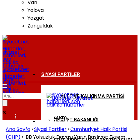
Van
Yalova
Yozgat
Zonguldak
Siyaset.net
–
SIYASI PARTILER
Haberler,
siyaset
haberleri,
son
dakika
haberler
ADALET VE KALKINMA PARTISI
BAKANLIKLAR
(AKP)
ADALET BAKANLIĞI
DIŞ POLITIKA
Ana Sayfa
›
Siyasi Partiler
›
Cumhuriyet Halk Partisi
(CHP)
›
İBB Yolsuzluk Davası Yarın Başlıyor: Ekrem