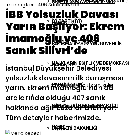
CUMHURIYET HALK PARTISI (CHP)
AILE VE SOSYAL HIZMETLER
İmamoğlu ve 406 Sanık Silivri’de
EKONOMI
İBB Yolsuzluk Davası
İYI PARTI (İYİ)
Yarın Başlıyor: Ekrem
BAKANLIĞI
GÜNDEM
İmamoğlu ve 406
SAADET PARTISI (SP)
ÇALIŞMA VE SOSYAL GÜVENLIK
Sanık Silivri’de
TBMM
HALKLARIN EŞITLIK VE DEMOKRASI
BAKANLIĞI
İstanbul Büyükşehir Belediyesi
YEREL YÖNETIMLER
yolsuzluk davasının ilk duruşması
PARTISI (DEM)
ÇEVRE, ŞEHIRCILIK VE İKLIM
yarın. Ekrem İmamoğlu’nun da
aralarında olduğu 407 sanık
MILLIYETÇI HAREKET PARTISI
hakkında ağır cezalar isteniyor.
DEĞIŞIKLIĞI BAKANLIĞI
Tüm detaylar haberimizde.
(MHP)
DIŞIŞLERI BAKANLIĞI