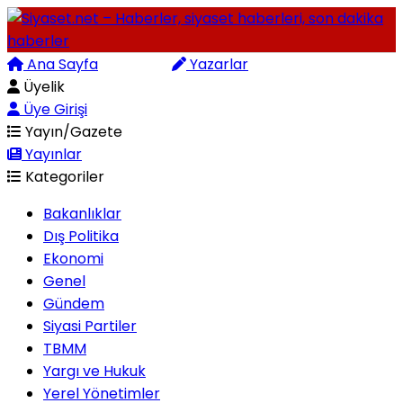
Ana Sayfa
Arama
Yazarlar
Üyelik
Üye Girişi
Yayın/Gazete
Yayınlar
Kategoriler
Bakanlıklar
Dış Politika
Ekonomi
Genel
Gündem
Siyasi Partiler
TBMM
Yargı ve Hukuk
Yerel Yönetimler