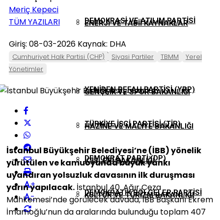
Meriç Kepeci
TÜM YAZILARI
DEMOKRASI VE ATILIM PARTISI
ENERJI VE TABII KAYNAKLAR
Giriş: 08-03-2026
Kaynak: DHA
(DEVA)
Cumhuriyet Halk Partisi (CHP)
Siyasi Partiler
TBMM
Yerel
BAKANLIĞI
Yönetimler
YENIDEN REFAH PARTISI (YRP)
GENÇLIK VE SPOR BAKANLIĞI
TÜRKIYE İŞÇI PARTISI (TİP)
HAZINE VE MALIYE BAKANLIĞI
İstanbul Büyükşehir Belediyesi’ne (İBB) yönelik
DEMOKRAT PARTI (DP)
İÇIŞLERI BAKANLIĞI
yürütülen ve kamuoyunda büyük yankı
uyandıran yolsuzluk davasının ilk duruşması
+
yarın yapılacak.
İstanbul 40. Ağır Ceza
DEMOKRATIK BÖLGELER PARTISI
KÜLTÜR VE TURIZM BAKANLIĞI
-
Mahkemesi’nde görülecek davada, İBB Başkanı Ekrem
İmamoğlu’nun da aralarında bulunduğu toplam 407