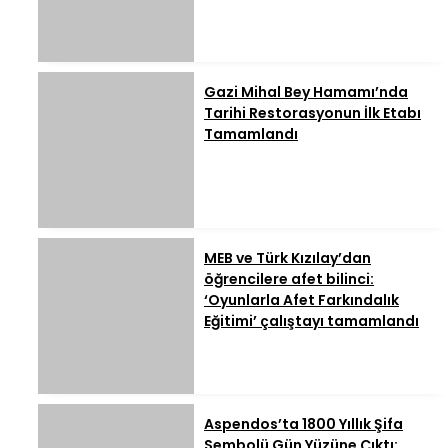
Gazi Mihal Bey Hamamı’nda
Tarihi Restorasyonun İlk Etabı
Tamamlandı
MEB ve Türk Kızılay’dan
öğrencilere afet bilinci:
‘Oyunlarla Afet Farkındalık
Eğitimi’ çalıştayı tamamlandı
Aspendos’ta 1800 Yıllık Şifa
Sembolü Gün Yüzüne Çıktı: