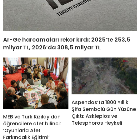
Ar-Ge harcamaları rekor kırdı: 2025’te 253,5
milyar TL, 2026’da 308,5 milyar TL
Aspendos’ta 1800 Yıllık
Şifa Sembolü Gün Yüzüne
Çıktı: Asklepios ve
MEB ve Türk Kızılay’dan
Telesphoros Heykeli
öğrencilere afet bilinci:
‘Oyunlarla Afet
Farkındalık Eğitimi’