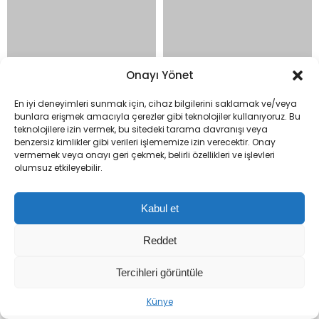
Onayı Yönet
Merkez Bankası Başkanı
TÜBİTAK’tan Türkiye’ye
En iyi deneyimleri sunmak için, cihaz bilgilerini saklamak ve/veya
Karahan, Erzurum’da İş
Bilim Köprüsü: 75
bunlara erişmek amacıyla çerezler gibi teknolojiler kullanıyoruz. Bu
teknolojilere izin vermek, bu sitedeki tarama davranışı veya
Dünyasıyla Buluştu:
Araştırmacı Destek
benzersiz kimlikler gibi verileri işlememize izin verecektir. Onay
Ekonomide Yeni Dönem
Almaya Hak Kazandı
vermemek veya onayı geri çekmek, belirli özellikleri ve işlevleri
olumsuz etkileyebilir.
Kabul et
Reddet
Tercihleri görüntüle
Künye