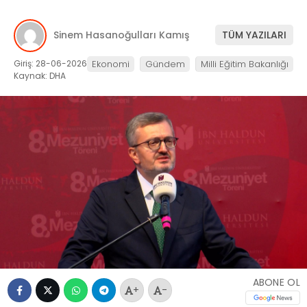
Sinem Hasanoğulları Kamış
TÜM YAZILARI
Giriş: 28-06-2026
Ekonomi
Gündem
Milli Eğitim Bakanlığı
Kaynak: DHA
ABONE OL
+
-