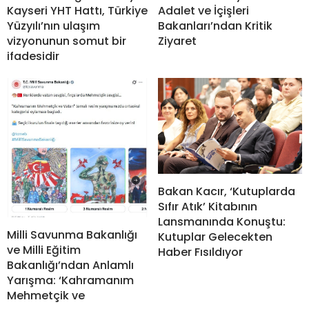
Kayseri YHT Hattı, Türkiye
Adalet ve İçişleri
Yüzyılı’nın ulaşım
Bakanları’ndan Kritik
vizyonunun somut bir
Ziyaret
ifadesidir
Bakan Kacır, ‘Kutuplarda
Sıfır Atık’ Kitabının
Lansmanında Konuştu:
Milli Savunma Bakanlığı
Kutuplar Gelecekten
ve Milli Eğitim
Haber Fısıldıyor
Bakanlığı’ndan Anlamlı
Yarışma: ‘Kahramanım
Mehmetçik ve