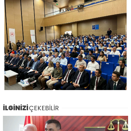
İLGİNİZİ
ÇEKEBİLİR