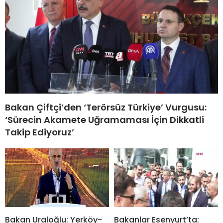
Bakan Çiftçi’den ‘Terörsüz Türkiye’ Vurgusu:
‘Sürecin Akamete Uğramaması İçin Dikkatli
Takip Ediyoruz’
Bakan Uraloğlu: Yerköy-
Bakanlar Esenyurt’ta: