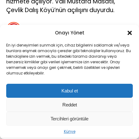
hizmete açılıyor. Vali Mustafa Masatlı,
Çevlik Dalış Köyü’nün açılışını duyurdu.
Ebru Aydınlı
TÜM YAZILARI
Onayı Yönet
Giriş: 06-08-2026
En iyi deneyimleri sunmak için, cihaz bilgilerini saklamak ve/veya
Kaynak: DHA
bunlara erişmek amacıyla çerezler gibi teknolojiler kullanıyoruz. Bu
Gençlik ve Spor Bakanlığı
Gündem
İçişleri Bakanlığı
teknolojilere izin vermek, bu sitedeki tarama davranışı veya
benzersiz kimlikler gibi verileri işlememize izin verecektir. Onay
vermemek veya onayı geri çekmek, belirli özellikleri ve işlevleri
olumsuz etkileyebilir.
Kabul et
Reddet
Tercihleri görüntüle
Sıradaki Haber
Künye
Hatay’da Depremin İzleri Spor Yatırımlarıyla Siliniyor: 11 Milyar Lirayı Aşan Dev Yatırım!