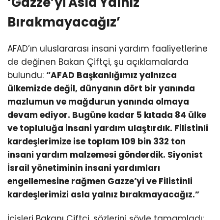
‘Gazze’yi Asla Yalnız
Bırakmayacağız’
AFAD’ın uluslararası insani yardım faaliyetlerine
de değinen Bakan Çiftçi, şu açıklamalarda
bulundu:
“AFAD Başkanlığımız yalnızca
ülkemizde değil, dünyanın dört bir yanında
mazlumun ve mağdurun yanında olmaya
devam ediyor. Bugüne kadar 5 kıtada 84 ülke
ve topluluğa insani yardım ulaştırdık. Filistinli
kardeşlerimize ise toplam 109 bin 332 ton
insani yardım malzemesi gönderdik. Siyonist
İsrail yönetiminin insani yardımları
engellemesine rağmen Gazze’yi ve Filistinli
kardeşlerimizi asla yalnız bırakmayacağız.”
İçişleri Bakanı Çiftçi, sözlerini şöyle tamamladı: