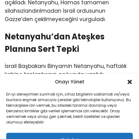
açıkladı. Netanyahu, Hamas tamamen
silahsızlandırılmadan İsrail ordusunun
Gazze’den çekilmeyeceğini vurguladı.
Netanyahu’dan Ateşkes
Planına Sert Tepki
İsrail Başbakanı Binyamin Netanyahu, haftalık
kabine toplantısının açılışında yaptığı
Onayı Yönet
konuşmada, Gazze’de ateşkesin ikinci
aşamasına ilişkin önemli açıklamalarda
En iyi deneyimleri sunmak için, cihaz bilgilerini saklamak ve/veya
bulundu. Netanyahu, Barış Kurulu’nun
bunlara erişmek amacıyla çerezler gibi teknolojiler kullanıyoruz. Bu
teknolojilere izin vermek, bu sitedeki tarama davranışı veya
duyurduğu 15 maddelik yeni yol haritasını
kabul
benzersiz kimlikler gibi verileri işlememize izin verecektir. Onay
etmediklerini
belirterek, ateşkesin kalıcı
vermemek veya onayı geri çekmek, belirli özellikleri ve işlevleri
olumsuz etkileyebilir.
olabilmesi için Hamas’ın tamamen
silahsızlandırılması gerektiğini ifade etti.