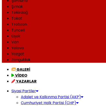
Şanlıurfa
Şırnak
Tekirdağ
Tokat
Trabzon
Tunceli
Uşak
Van
Yalova
Yozgat
Zonguldak
GALERİ
VİDEO
YAZARLAR
Siyasi Partiler
Adalet ve Kalkınma Partisi (AKP)
Cumhuriyet Halk Partisi (CHP)