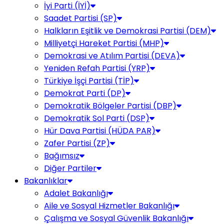
İyi Parti (İYİ)
Saadet Partisi (SP)
Halkların Eşitlik ve Demokrasi Partisi (DEM)
Milliyetçi Hareket Partisi (MHP)
Demokrasi ve Atılım Partisi (DEVA)
Yeniden Refah Partisi (YRP)
Türkiye İşçi Partisi (TİP)
Demokrat Parti (DP)
Demokratik Bölgeler Partisi (DBP)
Demokratik Sol Parti (DSP)
Hür Dava Partisi (HÜDA PAR)
Zafer Partisi (ZP)
Bağımsız
Diğer Partiler
Bakanlıklar
Adalet Bakanlığı
Aile ve Sosyal Hizmetler Bakanlığı
Çalışma ve Sosyal Güvenlik Bakanlığı