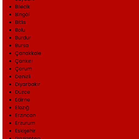
Bilecik
Bingöl
Bitlis
Bolu
Burdur
Bursa
Çanakkale
Çankırı
Çorum
Denizli
Diyarbakır
Düzce
Edirne
Elazığ
Erzincan
Erzurum
Eskişehir
Gaziantep