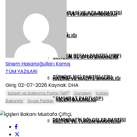
DEMOKRASI VE ATILIM PARTISI
ENERJI VE TABII KAYNAKLAR
(DEVA)
BAKANLIĞI
YENIDEN REFAH PARTISI (YRP)
GENÇLIK VE SPOR BAKANLIĞI
Sinem Hasanoğulları Kamış
TÜM YAZILARI
TÜRKIYE İŞÇI PARTISI (TİP)
HAZINE VE MALIYE BAKANLIĞI
Giriş: 02-07-2026
Kaynak: DHA
Adalet ve Kalkınma Partisi (AKP)
Gündem
İçişleri
DEMOKRAT PARTI (DP)
İÇIŞLERI BAKANLIĞI
Bakanlığı
Siyasi Partiler
DEMOKRATIK BÖLGELER PARTISI
KÜLTÜR VE TURIZM BAKANLIĞI