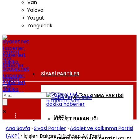
Van
Yalova
Yozgat
Zonguldak
Siyaset.net
–
SIYASI PARTILER
Haberler,
siyaset
haberleri,
son
dakika
haberler
ADALET VE KALKINMA PARTISI
BAKANLIKLAR
(AKP)
ADALET BAKANLIĞI
DIŞ POLITIKA
Ana Sayfa
›
Siyasi Partiler
›
Adalet ve Kalkınma Partisi
(AKP)
›
İçişleri Bakanı Çiftçi’den AK Parti