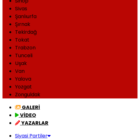
Sinop
Sivas
Şanlıurfa
Şırnak
Tekirdağ
Tokat
Trabzon
Tunceli
Uşak
Van
Yalova
Yozgat
Zonguldak
GALERİ
VİDEO
YAZARLAR
Siyasi Partiler