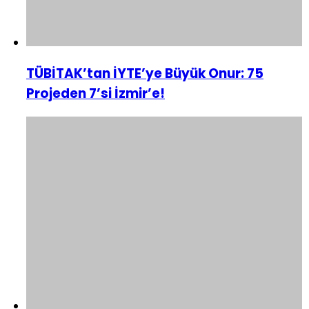
TÜBİTAK’tan İYTE’ye Büyük Onur: 75
Projeden 7’si İzmir’e!