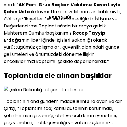
verdi: “
AK Parti Grup Başkan Vekilimiz Sayın Leyla
Şahin Usta
ile kıymetli milletvekillerimizin katılımıyla,
BAKANLIĞI
Gölbaşı Vilayetler Evi’nde düzenlediğimiz İstişare ve
Değerlendirme Toplantısı’nda bir araya geldik.
Muhterem Cumhurbaşkanımız
Recep Tayyip
Erdoğan
’ın liderliğinde; İçişleri Bakanlığı olarak
yürüttüğümüz çalışmaları, güvenlik alanındaki güncel
gelişmeleri ve önümüzdeki döneme ilişkin
önceliklerimizi kapsamlı şekilde değerlendirdik.”
Toplantıda ele alınan başlıklar
Toplantının ana gündem maddelerini sıralayan Bakan
Çiftçi, “Toplantımızda; kamu düzeninin korunması,
şehirlerimizin güvenliği, afet ve acil durum yönetimi,
göç yönetimi, trafik güvenliği ve vatandaşlarımıza