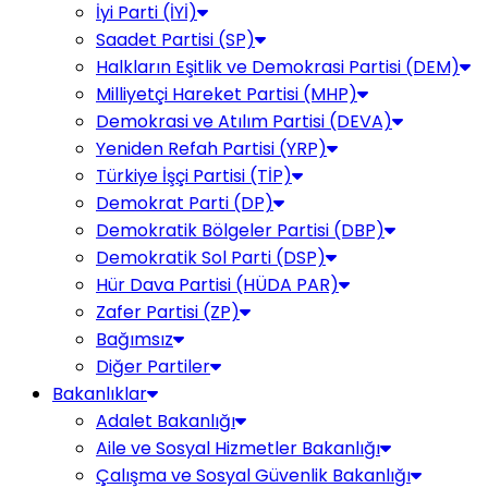
İyi Parti (İYİ)
Saadet Partisi (SP)
Halkların Eşitlik ve Demokrasi Partisi (DEM)
Milliyetçi Hareket Partisi (MHP)
Demokrasi ve Atılım Partisi (DEVA)
Yeniden Refah Partisi (YRP)
Türkiye İşçi Partisi (TİP)
Demokrat Parti (DP)
Demokratik Bölgeler Partisi (DBP)
Demokratik Sol Parti (DSP)
Hür Dava Partisi (HÜDA PAR)
Zafer Partisi (ZP)
Bağımsız
Diğer Partiler
Bakanlıklar
Adalet Bakanlığı
Aile ve Sosyal Hizmetler Bakanlığı
Çalışma ve Sosyal Güvenlik Bakanlığı