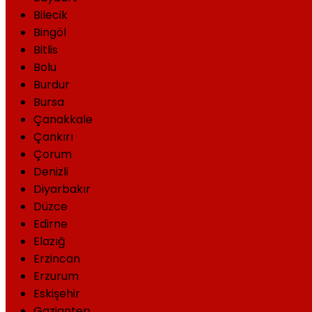
Bilecik
Bingöl
Bitlis
Bolu
Burdur
Bursa
Çanakkale
Çankırı
Çorum
Denizli
Diyarbakır
Düzce
Edirne
Elazığ
Erzincan
Erzurum
Eskişehir
Gaziantep