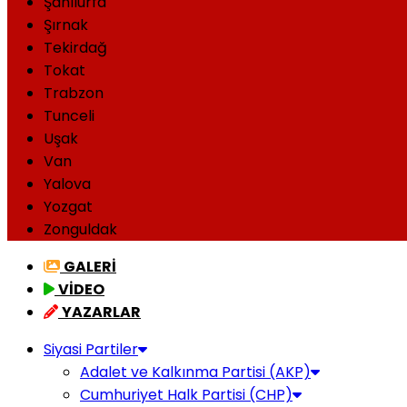
Şanlıurfa
Şırnak
Tekirdağ
Tokat
Trabzon
Tunceli
Uşak
Van
Yalova
Yozgat
Zonguldak
GALERİ
VİDEO
YAZARLAR
Siyasi Partiler
Adalet ve Kalkınma Partisi (AKP)
Cumhuriyet Halk Partisi (CHP)