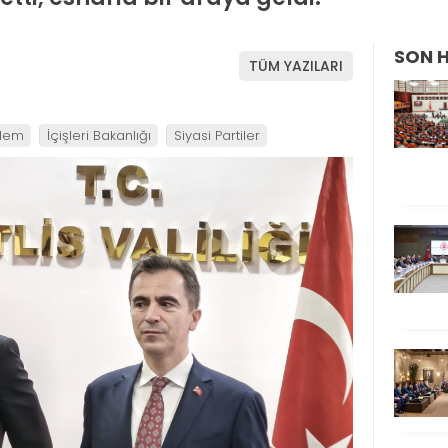
SON 
TÜM YAZILARI
dem
İçişleri Bakanlığı
Siyasi Partiler