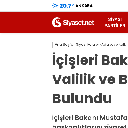
20.7
°
ANKARA
SIYASI
PARTILER
Ana Sayfa
›
Siyasi Partiler
›
Adalet ve Kalkı
İçişleri Ba
Valilik ve 
Bulundu
İçişleri Bakanı Mustafa Ç
başkanlıklarını ziyaret 