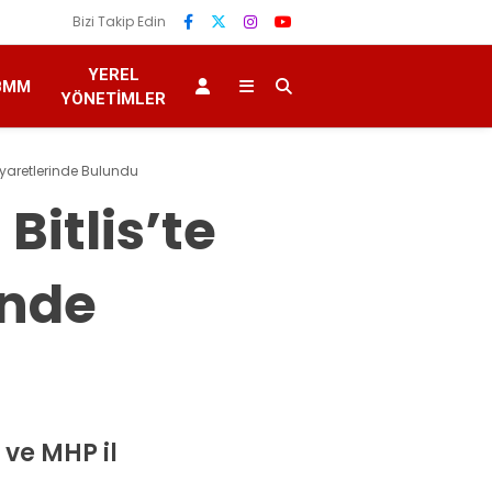
Bizi Takip Edin
YEREL
BMM
YÖNETIMLER
 Ziyaretlerinde Bulundu
Bitlis’te
inde
i ve MHP il