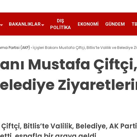
DIŞ
BAKANLIKLAR
EKONOMI
GÜNDEM
T
POLITIKA
nma Partisi (AKP)
›
İçişleri Bakanı Mustafa Çiftçi, Bitlis’te Valilik ve Belediye
kanı Mustafa Çiftçi, 
Belediye Ziyaretler
iftçi, Bitlis’te Valilik, Belediye, AK Part
etti, esnafla bir araya geldi.