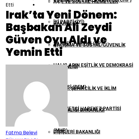
CUMHURIYET HALK PARTISI (CHP)
AILE VE SOSYAL HIZMETLER
Etti
EKONOMI
Irak’ta Yeni Dönem:
İYI PARTI (İYİ)
Başbakan Ali Zeydi
BAKANLIĞI
GÜNDEM
Güven Oyu Aldı ve
SAADET PARTISI (SP)
ÇALIŞMA VE SOSYAL GÜVENLIK
Yemin Etti
TBMM
HALKLARIN EŞITLIK VE DEMOKRASI
BAKANLIĞI
YEREL YÖNETIMLER
PARTISI (DEM)
ÇEVRE, ŞEHIRCILIK VE İKLIM
MILLIYETÇI HAREKET PARTISI
DEĞIŞIKLIĞI BAKANLIĞI
(MHP)
Fatma Belevi
DIŞIŞLERI BAKANLIĞI