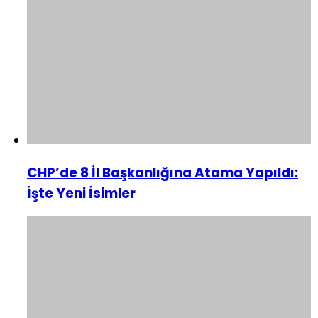
CHP’de 8 İl Başkanlığına Atama Yapıldı:
İşte Yeni İsimler