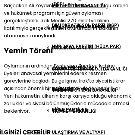
(DBP)
Başbakan Ali Zeydi’nin Irak Meclisi’ne sunduğu kabine
MILLI EĞITIM BAKANLIĞI
ve hükümet programı için güven oylaması
gerçekleştirildi. Irak Meclisi 270 milletvekilinin
DEMOKRATIK SOL PARTI (DSP)
MILLI SAVUNMA BAKANLIĞI
katılımıyla gerçekleştirilen oturumda, 14 bakanın
atanmasını onaylandı.
HÜR DAVA PARTISI (HÜDA PAR)
SAĞLIK BAKANLIĞI
Yemin Töreni
Oylamanın ardından Başbakan Zeydi ve kabine
ZAFER PARTISI (ZP)
SANAYI VE TEKNOLOJI BAKANLIĞI
üyeleri anayasal yeminlerini ederek resmen
görevlerine başladı. Bu gelişme, Irak’ta siyasi istikrar
açısından önemli bir adım olarak değerlendiriliyor.
BAĞIMSIZ
TARIM VE ORMAN BAKANLIĞI
Yeni hükümetin, ülkenin karşı karşıya olduğu ekonomik
zorluklar ve siyasi bölünmüşlüklerle mücadele etmesi
DIĞER PARTILER
bekleniyor.
TICARET BAKANLIĞI
İLGİNİZİ
ÇEKEBİLİR
ULAŞTIRMA VE ALTYAPI