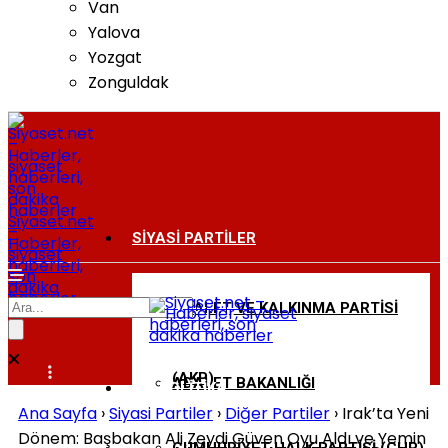
Van
Yalova
Yozgat
Zonguldak
Siyaset.net
–
SIYASI PARTILER
Haberler,
siyaset
haberleri,
son
dakika
haberler
ADALET VE KALKINMA PARTISI
BAKANLIKLAR
(AKP)
ADALET BAKANLIĞI
DIŞ POLITIKA
Ana Sayfa
›
Siyasi Partiler
›
Diğer Partiler
›
Irak’ta Yeni
Dönem: Başbakan Ali Zeydi Güven Oyu Aldı ve Yemin