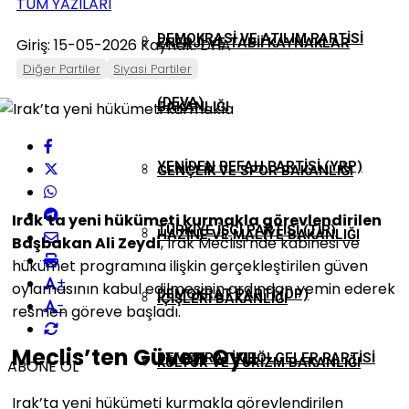
TÜM YAZILARI
DEMOKRASI VE ATILIM PARTISI
Giriş: 15-05-2026
Kaynak: DHA
ENERJI VE TABII KAYNAKLAR
Diğer Partiler
Siyasi Partiler
(DEVA)
BAKANLIĞI
YENIDEN REFAH PARTISI (YRP)
GENÇLIK VE SPOR BAKANLIĞI
Irak’ta yeni hükümeti kurmakla görevlendirilen
TÜRKIYE İŞÇI PARTISI (TİP)
HAZINE VE MALIYE BAKANLIĞI
Başbakan Ali Zeydi
, Irak Meclisi’nde kabinesi ve
hükümet programına ilişkin gerçekleştirilen güven
+
oylamasının kabul edilmesinin ardından yemin ederek
DEMOKRAT PARTI (DP)
İÇIŞLERI BAKANLIĞI
-
resmen göreve başladı.
Meclis’ten Güven Oyu
DEMOKRATIK BÖLGELER PARTISI
KÜLTÜR VE TURIZM BAKANLIĞI
ABONE OL
Irak’ta yeni hükümeti kurmakla görevlendirilen