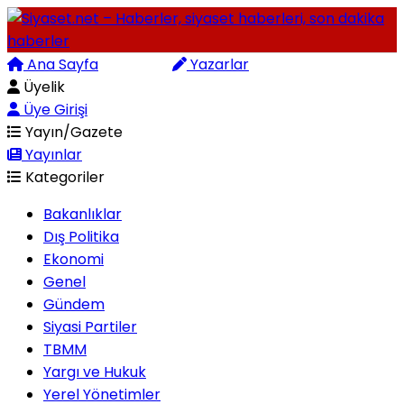
Ana Sayfa
Arama
Yazarlar
Üyelik
Üye Girişi
Yayın/Gazete
Yayınlar
Kategoriler
Bakanlıklar
Dış Politika
Ekonomi
Genel
Gündem
Siyasi Partiler
TBMM
Yargı ve Hukuk
Yerel Yönetimler