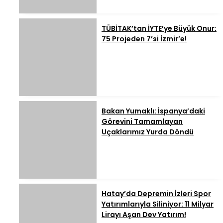
TÜBİTAK’tan İYTE’ye Büyük Onur:
75 Projeden 7’si İzmir’e!
Bakan Yumaklı: İspanya’daki
Görevini Tamamlayan
Uçaklarımız Yurda Döndü
Hatay’da Depremin İzleri Spor
Yatırımlarıyla Siliniyor: 11 Milyar
Lirayı Aşan Dev Yatırım!