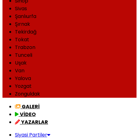
Sinop
Sivas
Şanlıurfa
Şırnak
Tekirdağ
Tokat
Trabzon
Tunceli
Uşak
Van
Yalova
Yozgat
Zonguldak
GALERİ
VİDEO
YAZARLAR
Siyasi Partiler