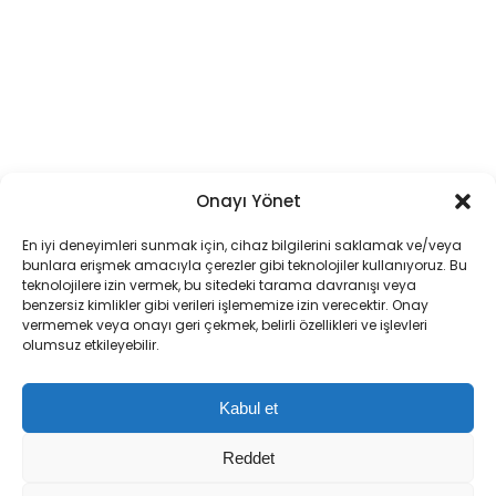
Onayı Yönet
En iyi deneyimleri sunmak için, cihaz bilgilerini saklamak ve/veya
bunlara erişmek amacıyla çerezler gibi teknolojiler kullanıyoruz. Bu
teknolojilere izin vermek, bu sitedeki tarama davranışı veya
benzersiz kimlikler gibi verileri işlememize izin verecektir. Onay
vermemek veya onayı geri çekmek, belirli özellikleri ve işlevleri
olumsuz etkileyebilir.
Kabul et
Reddet