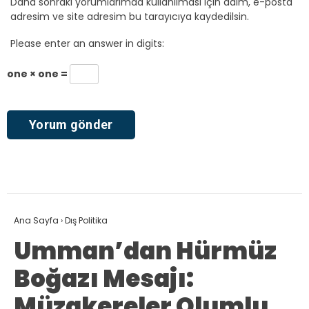
Daha sonraki yorumlarımda kullanılması için adım, e-posta
adresim ve site adresim bu tarayıcıya kaydedilsin.
Please enter an answer in digits:
one × one =
Ana Sayfa
›
Dış Politika
Umman’dan Hürmüz
Boğazı Mesajı:
Müzakereler Olumlu