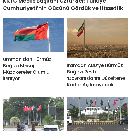
KKTC Meclis Başkanı Öztürkler: Türkiye
Cumhuriyeti’nin Gücünü Gördük ve Hissettik
Umman’dan Hürmüz
İran’dan ABD’ye Hürmüz
Boğazı Mesajı:
Boğazı Resti:
Müzakereler Olumlu
‘Davranışlarını Düzeltene
İlerliyor
Kadar Açılmayacak’