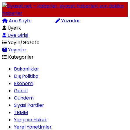
Ana Sayfa
Arama
Yazarlar
Üyelik
Üye Girişi
Yayın/Gazete
Yayınlar
Kategoriler
Bakanlıklar
Dış Politika
Ekonomi
Genel
Gündem
Siyasi Partiler
TBMM
Yargı ve Hukuk
Yerel Yönetimler