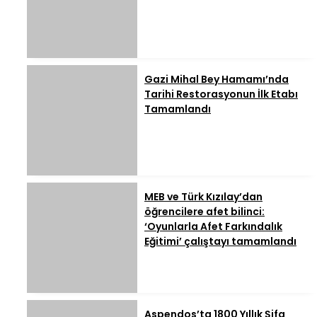
Gazi Mihal Bey Hamamı’nda
Tarihi Restorasyonun İlk Etabı
Tamamlandı
MEB ve Türk Kızılay’dan
öğrencilere afet bilinci:
‘Oyunlarla Afet Farkındalık
Eğitimi’ çalıştayı tamamlandı
Aspendos’ta 1800 Yıllık Şifa