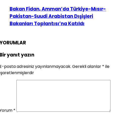
Bakan Fidan, Amman’da Türkiye-Mısır-
Pakistan-Suudi Arabistan Dışişleri
Bakanları Toplantısı’na Katıldı
YORUMLAR
Bir yanıt yazın
E-posta adresiniz yayınlanmayacak.
Gerekli alanlar
*
ile
işaretlenmişlerdir
Yorum
*