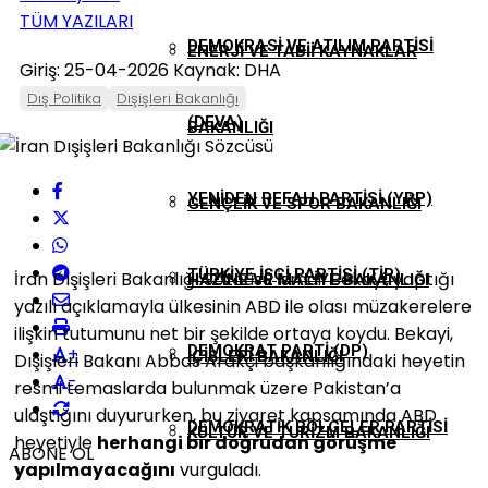
TÜM YAZILARI
DEMOKRASI VE ATILIM PARTISI
ENERJI VE TABII KAYNAKLAR
Giriş: 25-04-2026
Kaynak: DHA
Dış Politika
Dışişleri Bakanlığı
(DEVA)
BAKANLIĞI
YENIDEN REFAH PARTISI (YRP)
GENÇLIK VE SPOR BAKANLIĞI
TÜRKIYE İŞÇI PARTISI (TİP)
İran Dışişleri Bakanlığı Sözcüsü İsmail Bekayi, yaptığı
HAZINE VE MALIYE BAKANLIĞI
yazılı açıklamayla ülkesinin ABD ile olası müzakerelere
ilişkin tutumunu net bir şekilde ortaya koydu. Bekayi,
DEMOKRAT PARTI (DP)
+
İÇIŞLERI BAKANLIĞI
Dışişleri Bakanı Abbas Arakçi başkanlığındaki heyetin
-
resmi temaslarda bulunmak üzere Pakistan’a
ulaştığını duyururken, bu ziyaret kapsamında ABD
DEMOKRATIK BÖLGELER PARTISI
KÜLTÜR VE TURIZM BAKANLIĞI
heyetiyle
herhangi bir doğrudan görüşme
ABONE OL
yapılmayacağını
vurguladı.