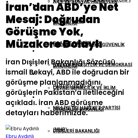
CUMHURIYET HALK PARTISI (CHP)
AILE VE SOSYAL HIZMETLER
İran’dan ABD’ye Net
EKONOMI
Mesaj: Doğrudan
İYI PARTI (İYİ)
BAKANLIĞI
Görüşme Yok,
GÜNDEM
Müzakere Dolaylı
SAADET PARTISI (SP)
ÇALIŞMA VE SOSYAL GÜVENLIK
TBMM
İran Dışişleri Bakanlığı Sözcüsü
HALKLARIN EŞITLIK VE DEMOKRASI
BAKANLIĞI
İsmail Bekayi, ABD ile doğrudan bir
YEREL YÖNETIMLER
görüşme planlanmadığını,
PARTISI (DEM)
ÇEVRE, ŞEHIRCILIK VE İKLIM
görüşlerin Pakistan’a iletileceğini
açıkladı. İran ABD görüşme
MILLIYETÇI HAREKET PARTISI
DEĞIŞIKLIĞI BAKANLIĞI
detayları haberimizde.
(MHP)
DIŞIŞLERI BAKANLIĞI
Ebru Aydınlı