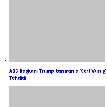
ABD Başkanı Trump’tan İran’a ‘Sert Vuruş’
Tehdidi