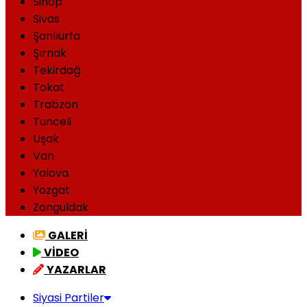
Sinop
Sivas
Şanlıurfa
Şırnak
Tekirdağ
Tokat
Trabzon
Tunceli
Uşak
Van
Yalova
Yozgat
Zonguldak
GALERİ
VİDEO
YAZARLAR
Siyasi Partiler