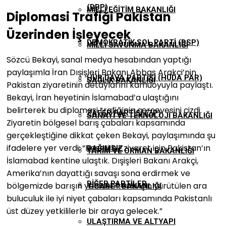
(DBP)
MILLI EĞITIM BAKANLIĞI
Diplomasi Trafiği Pakistan
Üzerinden İşleyecek
DEMOKRATIK SOL PARTI (DSP)
MILLI SAVUNMA BAKANLIĞI
Sözcü Bekayi, sanal medya hesabından yaptığı
paylaşımla İran Dışişleri Bakanı Abbas Arakçi’nin
HÜR DAVA PARTISI (HÜDA PAR)
SAĞLIK BAKANLIĞI
Pakistan ziyaretinin detaylarını kamuoyuyla paylaştı.
Bekayi, İran heyetinin İslamabad’a ulaştığını
belirterek bu diplomasi trafiğinin çerçevesini çizdi.
ZAFER PARTISI (ZP)
SANAYI VE TEKNOLOJI BAKANLIĞI
Ziyaretin bölgesel barış çabaları kapsamında
gerçekleştiğine dikkat çeken Bekayi, paylaşımında şu
ifadelere yer verdi: “Resmi bir ziyaret için Pakistan’ın
BAĞIMSIZ
TARIM VE ORMAN BAKANLIĞI
İslamabad kentine ulaştık. Dışişleri Bakanı Arakçi,
Amerika’nın dayattığı savaşı sona erdirmek ve
DIĞER PARTILER
bölgemizde barışın yeniden tesisi için yürütülen ara
TICARET BAKANLIĞI
buluculuk ile iyi niyet çabaları kapsamında Pakistanlı
üst düzey yetkililerle bir araya gelecek.”
ULAŞTIRMA VE ALTYAPI