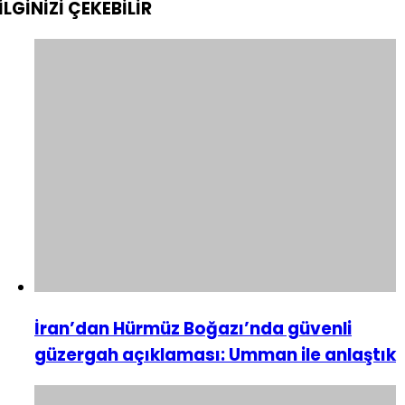
İLGİNİZİ
ÇEKEBİLİR
İran’dan Hürmüz Boğazı’nda güvenli
güzergah açıklaması: Umman ile anlaştık