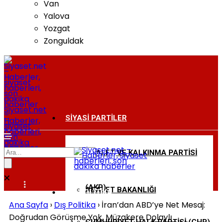
Van
Yalova
Yozgat
Zonguldak
Siyaset.net
–
SIYASI PARTILER
Haberler,
siyaset
haberleri,
son
dakika
haberler
ADALET VE KALKINMA PARTISI
BAKANLIKLAR
(AKP)
ADALET BAKANLIĞI
DIŞ POLITIKA
Ana Sayfa
›
Dış Politika
›
İran’dan ABD’ye Net Mesaj:
Doğrudan Görüşme Yok, Müzakere Dolaylı