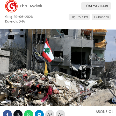
Ebru Aydınlı
TÜM YAZILARI
Giriş: 29-06-2026
Dış Politika
Gündem
Kaynak: DHA
ABONE OL
+
-