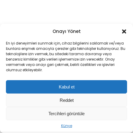
Onayı Yönet
En iyi deneyimleri sunmak için, cihaz bilgilerini saklamak ve/veya
bunlara erişmek amacıyla çerezler gibi teknolojiler kullanıyoruz. Bu
teknolojilere izin vermek, bu sitedeki tarama davranışı veya
benzersiz kimlikler gibi verileri işlememize izin verecektir. Onay
vermemek veya onayı geri çekmek, belirli özellikleri ve işlevleri
olumsuz etkileyebilir.
Kabul et
Reddet
Tercihleri görüntüle
Künye