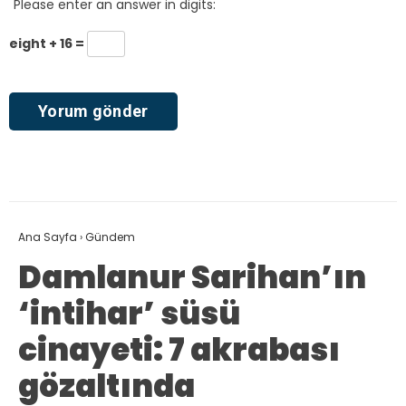
Please enter an answer in digits:
eight + 16 =
Ana Sayfa
›
Gündem
Damlanur Sarihan’ın
‘intihar’ süsü
cinayeti: 7 akrabası
gözaltında