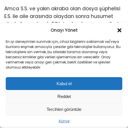
Amca S.S. ve yakın akraba olan dosya şüphelisi
E.S. ile aile arasında olaydan sonra husumet
oluştuğu saptandı. E.S.’nin olaydan sonra ailesi
Onayı Yönet
ile birlikte köyü terk ettiği, S.S.’nin yeni hat
çıkardığı ve bu hat ile ilk olarak ve sık sık E.S. ile
En iyi deneyimleri sunmak için, cihaz bilgilerini saklamak ve/veya
görüştüğü saptandı.
bunlara erişmek amacıyla çerezler gibi teknolojiler kullanıyoruz. Bu
teknolojilere izin vermek, bu sitedeki tarama davranışı veya
benzersiz kimlikler gibi verileri işlememize izin verecektir. Onay
3 İLDE EŞ ZAMANLI OPERASYON
vermemek veya onayı geri çekmek, belirli özellikleri ve işlevleri
olumsuz etkileyebilir.
Damlanur Sarihan’ın öldürüldüğünü
Kabul et
değerlendiren ekipler, dosyada gizlilik kararı
alarak, şüphelilerin telefonlarını dinlemeye aldı.
Reddet
Takip ve dinleme ve yapılan araştırmaların
ardından düzenlenen operasyonla
Tercihleri görüntüle
Sıradaki Haber
şüphelilerden S.S. Tekirdağ’ın Çerkezköy
Künye
KKTC’de Erenköy Direnişi’nin 62’nci yıl dönümü törenle anıldı
ilçesinde, İ.E. Hakkari’nin Yüksekova ilçesinde,