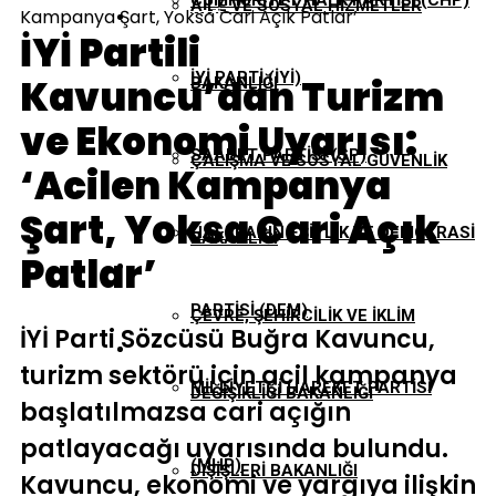
CUMHURIYET HALK PARTISI (CHP)
AILE VE SOSYAL HIZMETLER
Kampanya Şart, Yoksa Cari Açık Patlar’
EKONOMI
İYİ Partili
İYI PARTI (İYİ)
Kavuncu’dan Turizm
BAKANLIĞI
GÜNDEM
ve Ekonomi Uyarısı:
SAADET PARTISI (SP)
ÇALIŞMA VE SOSYAL GÜVENLIK
‘Acilen Kampanya
TBMM
Şart, Yoksa Cari Açık
HALKLARIN EŞITLIK VE DEMOKRASI
BAKANLIĞI
Patlar’
YEREL YÖNETIMLER
PARTISI (DEM)
ÇEVRE, ŞEHIRCILIK VE İKLIM
İYİ Parti Sözcüsü Buğra Kavuncu,
turizm sektörü için acil kampanya
MILLIYETÇI HAREKET PARTISI
DEĞIŞIKLIĞI BAKANLIĞI
başlatılmazsa cari açığın
patlayacağı uyarısında bulundu.
(MHP)
DIŞIŞLERI BAKANLIĞI
Kavuncu, ekonomi ve yargıya ilişkin