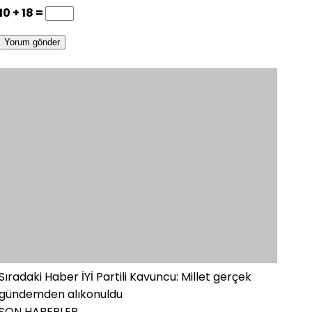
10 + 18 =
Sıradaki Haber
İYİ Partili Kavuncu: Millet gerçek
gündemden alıkonuldu
SON HABERLER