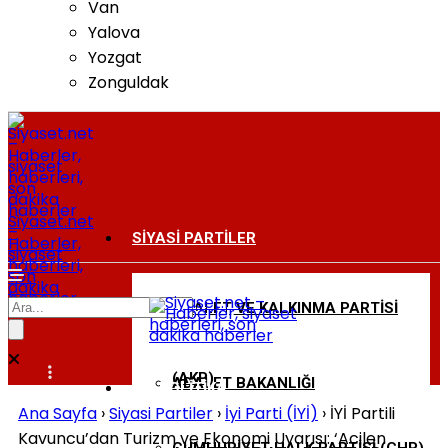
Van
Yalova
Yozgat
Zonguldak
Siyaset.net
–
SIYASI PARTILER
Haberler,
siyaset
haberleri,
son
dakika
haberler
ADALET VE KALKINMA PARTISI
BAKANLIKLAR
(AKP)
ADALET BAKANLIĞI
DIŞ POLITIKA
Ana Sayfa
›
Siyasi Partiler
›
İyi Parti (İYİ)
›
İYİ Partili
Kavuncu’dan Turizm ve Ekonomi Uyarısı: ‘Acilen