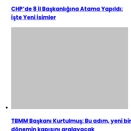
CHP’de 8 İl Başkanlığına Atama Yapıldı:
İşte Yeni İsimler
TBMM Başkanı Kurtulmuş: Bu adım, yeni bi
dönemin kapısını aralayacak