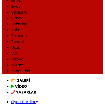
Sinop
Sivas
Şanlıurfa
Şırnak
Tekirdağ
Tokat
Trabzon
Tunceli
Uşak
Van
Yalova
Yozgat
Zonguldak
GALERİ
VİDEO
YAZARLAR
Siyasi Partiler