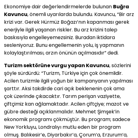
Ekonomiye dair değerlendirmelerde bulunan
Buğra
Kavuncu
, önemli uyarılarda bulundu. Kavuncu, “Bir arz
krizi var. Gerek Hürmüz Boğazı’nın kapanması gerek
enerjiyle ilgili yaşanan riskler. Bu arz krizini talep
baskısıyla engelleyemezsiniz. Buradan iktidara
sesleniyoruz. Bunu engellemenin yolu, iş yapmanın
kolaylaştırılması, arzın önünün açılmasıdır” dedi.
Turizm sektörüne vurgu yapan Kavuncu
, sözlerini
şöyle sürdürdü: “Turizm, Türkiye için çok önemlidir.
Acilen turizmle ilgili yoğun bir kampanyanın yapılması
şarttır. Aksi takdirde cari açık beklenenin çok ama
çok üzerinde çıkacaktır. Tarım perişan vaziyette,
çiftçimiz kan ağlamaktadır. Acilen çiftçiye; mazot ve
gübre desteği açıklanmalıdır. Mehmet Şimşek’in
ekonomik programı çökmüştür. Bu program; sadece
New Yorkluyu, Londralıyı mutlu eden bir program
olmuş. Balıkesir’e, Diyarbakır’a, Çorum’a, Erzurum’a,