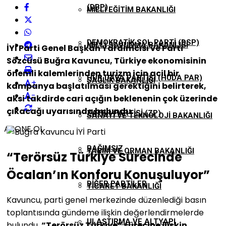
(DBP)
MILLI EĞITIM BAKANLIĞI
DEMOKRATIK SOL PARTI (DSP)
MILLI SAVUNMA BAKANLIĞI
İYİ Parti Genel Başkan Yardımcısı ve Parti
Sözcüsü Buğra Kavuncu, Türkiye ekonomisinin
önemli kalemlerinden turizm için acil bir
HÜR DAVA PARTISI (HÜDA PAR)
SAĞLIK BAKANLIĞI
+
kampanya başlatılması gerektiğini belirterek,
-
aksi takdirde cari açığın beklenenin çok üzerinde
çıkacağı uyarısında bulundu.
ZAFER PARTISI (ZP)
SANAYI VE TEKNOLOJI BAKANLIĞI
ABONE OL
BAĞIMSIZ
TARIM VE ORMAN BAKANLIĞI
“Terörsüz Türkiye Sürecinde
Öcalan’ın Konforu Konuşuluyor”
DIĞER PARTILER
TICARET BAKANLIĞI
Kavuncu, parti genel merkezinde düzenlediği basın
toplantısında gündeme ilişkin değerlendirmelerde
ULAŞTIRMA VE ALTYAPI
bulundu.
“Terörsüz Türkiye” sürecine ilişkin