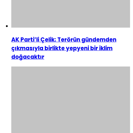
AK Parti’li Çelik: Terörün gündemden
çıkmasıyla birlikte yepyeni bir iklim
doğacaktır