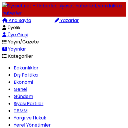
Ana Sayfa
Arama
Yazarlar
Üyelik
Üye Girişi
Yayın/Gazete
Yayınlar
Kategoriler
Bakanlıklar
Dış Politika
Ekonomi
Genel
Gündem
Siyasi Partiler
TBMM
Yargı ve Hukuk
Yerel Yönetimler