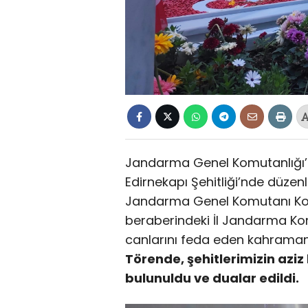
Jandarma Genel Komutanlığı’nı
Edirnekapı Şehitliği’nde düzenl
Jandarma Genel Komutanı Ko
beraberindeki İl Jandarma Ko
canlarını feda eden kahraman ş
Törende, şehitlerimizin azi
bulunuldu ve dualar edildi.