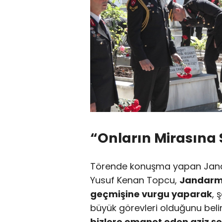
“Onların Mirasına 
Törende konuşma yapan Jand
Yusuf Kenan Topcu,
Jandarma 
geçmişine vurgu yaparak
, 
büyük görevleri olduğunu beli
bizlere emanet eden aziz şe