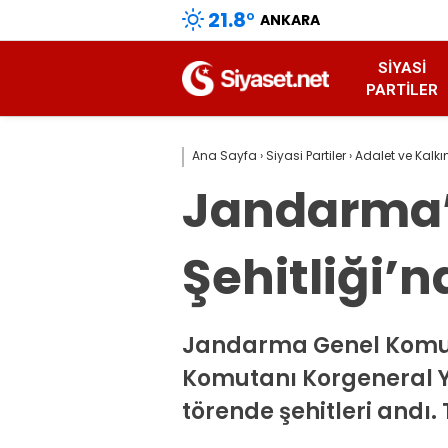
21.8
°
ANKARA
SIYASI
PARTILER
Ana Sayfa
›
Siyasi Partiler
›
Adalet ve Kalkı
Jandarma’n
Şehitliği’
Jandarma Genel Komuta
Komutanı Korgeneral Y
törende şehitleri andı