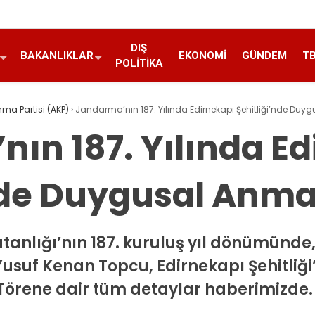
DIŞ
BAKANLIKLAR
EKONOMI
GÜNDEM
T
POLITIKA
nma Partisi (AKP)
›
Jandarma’nın 187. Yılında Edirnekapı Şehitliği’nde Duy
ın 187. Yılında Ed
nde Duygusal Anma
nlığı’nın 187. kuruluş yıl dönümünd
usuf Kenan Topcu, Edirnekapı Şehitliğ
. Törene dair tüm detaylar haberimizde.