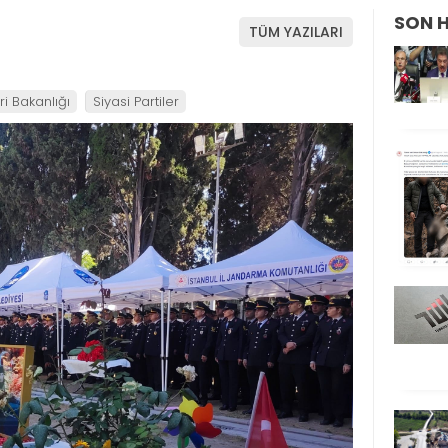
SON 
TÜM YAZILARI
eri Bakanlığı
Siyasi Partiler