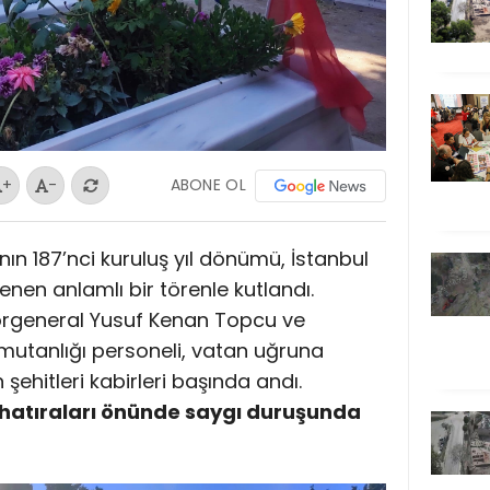
ABONE OL
+
-
n 187’nci kuruluş yıl dönümü, İstanbul
enen anlamlı bir törenle kutlandı.
rgeneral Yusuf Kenan Topcu ve
mutanlığı personeli, vatan uğruna
ehitleri kabirleri başında andı.
z hatıraları önünde saygı duruşunda