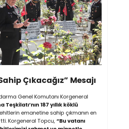
Sahip Çıkacağız” Mesajı
arma Genel Komutanı Korgeneral
Teşkilatı’nın 187 yıllık köklü
şehitlerin emanetine sahip çıkmanın en
rtti. Korgeneral Topcu,
“Bu vatanı
hitlerimizi rahmet ve minnetle