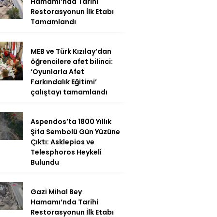
Hamamı’nda Tarihi
Restorasyonun İlk Etabı
Tamamlandı
MEB ve Türk Kızılay’dan
öğrencilere afet bilinci:
‘Oyunlarla Afet
Farkındalık Eğitimi’
çalıştayı tamamlandı
Aspendos’ta 1800 Yıllık
Şifa Sembolü Gün Yüzüne
Çıktı: Asklepios ve
Telesphoros Heykeli
Bulundu
Gazi Mihal Bey
Hamamı’nda Tarihi
Restorasyonun İlk Etabı