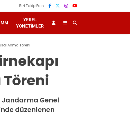
Bizi Takip Edin
YEREL
BMM
YÖNETIMLER
gusal Anma Töreni
irnekapı
 Töreni
e, Jandarma Genel
i’nde düzenlenen