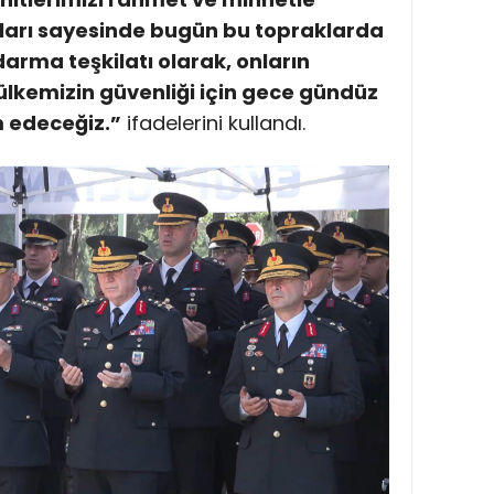
kları sayesinde bugün bu topraklarda
arma teşkilatı olarak, onların
lkemizin güvenliği için gece gündüz
edeceğiz.”
ifadelerini kullandı.