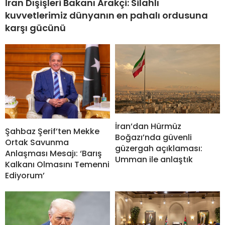
İran Dışişleri Bakanı Arakçi: Silahlı
kuvvetlerimiz dünyanın en pahalı ordusuna
karşı gücünü
İran’dan Hürmüz
Şahbaz Şerif’ten Mekke
Boğazı’nda güvenli
Ortak Savunma
güzergah açıklaması:
Anlaşması Mesajı: ‘Barış
Umman ile anlaştık
Kalkanı Olmasını Temenni
Ediyorum’