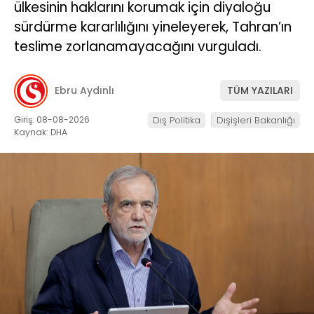
ülkesinin haklarını korumak için diyaloğu
sürdürme kararlılığını yineleyerek, Tahran’ın
teslime zorlanamayacağını vurguladı.
Ebru Aydınlı
TÜM YAZILARI
Giriş: 08-08-2026
Dış Politika
Dışişleri Bakanlığı
Kaynak: DHA