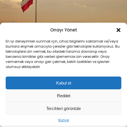
Onayı Yönet
En iyi deneyimleri sunmak için, cihaz bilgilerini saklamak ve/veya
bunlara erişmek amacıyla çerezler gibi teknolojiler kullanıyoruz. Bu
teknolojilere izin vermek, bu sitedeki tarama davranışı veya
benzersiz kimlikler gibi verileri işlememize izin verecektir. Onay
ABONE OL
vermemek veya onayı geri çekmek, belirli özellikleri ve işlevleri
+
-
olumsuz etkileyebilir.
İran, Umman ile Hürmüz Boğazı’ndan ticari gemi
Kabul et
geçişlerinin güvenli şekilde sağlanması
Reddet
amacıyla oluşturulacak güzergah üzerinde
anlaşmaya varıldığını duyurdu. Dışişleri Bakanlığı
Tercihleri görüntüle
Sözcüsü İsmail Bekayi’nin açıklaması, bölgedeki
Künye
deniz ticareti ve güvenlik dengeleri açısından