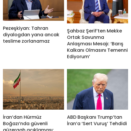
Pezeşkiyan: Tahran
Şahbaz Şerif’ten Mekke
diyalogdan yana ancak
Ortak Savunma
teslime zorlanamaz
Anlaşması Mesajı: ‘Barış
Kalkanı Olmasını Temenni
Ediyorum’
İran’dan Hürmüz
ABD Başkanı Trump’tan
Boğazı’nda güvenli
İran’a ‘Sert Vuruş’ Tehdidi
güzergah açıklaması: