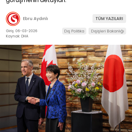
görüşmenin detayları.
Ebru Aydınlı
TÜM YAZILARI
Giriş: 06-03-2026
Dış Politika
Dışişleri Bakanlığı
Kaynak: DHA