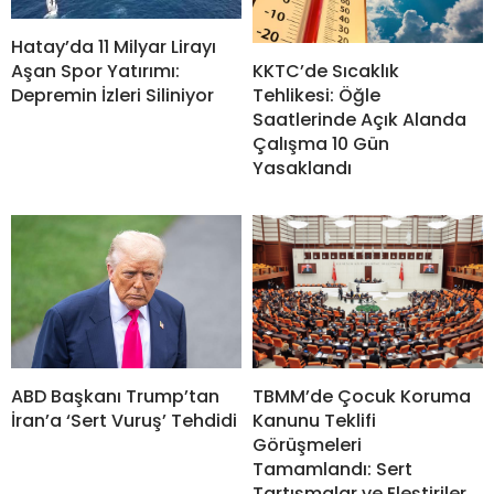
Hatay’da 11 Milyar Lirayı
KKTC’de Sıcaklık
Aşan Spor Yatırımı:
Tehlikesi: Öğle
Depremin İzleri Siliniyor
Saatlerinde Açık Alanda
Çalışma 10 Gün
Yasaklandı
ABD Başkanı Trump’tan
TBMM’de Çocuk Koruma
İran’a ‘Sert Vuruş’ Tehdidi
Kanunu Teklifi
Görüşmeleri
Tamamlandı: Sert
Tartışmalar ve Eleştiriler