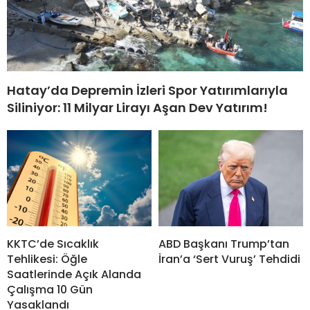
Hatay’da Depremin İzleri Spor Yatırımlarıyla
Siliniyor: 11 Milyar Lirayı Aşan Dev Yatırım!
ABD Başkanı Trump’tan
KKTC’de Sıcaklık
İran’a ‘Sert Vuruş’ Tehdidi
Tehlikesi: Öğle
Saatlerinde Açık Alanda
Çalışma 10 Gün
Yasaklandı