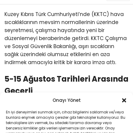
Kuzey Kıbrıs Türk Cumhuriyeti’nde (KKTC) hava
sıcaklıklarının mevsim normallerinin üzerinde
seyretmesi, çalışma hayatında yeni bir
düzenlemeyi beraberinde getirdi. KKTC Çalışma
ve Sosyal Güvenlik Bakanlığı, aşırı sıcakların
sağlık üzerindeki olumsuz etkilerini en aza
indirmek amacıyla kritik bir karara imza attı.
5-15 Ağustos Tarihleri Arasında
Geçerli
Onayı Yönet
Bakanlıktan yapılan resmi açıklamaya göre,
5
En iyi deneyimleri sunmak için, cihaz bilgilerini saklamak ve/veya
Ağustos ile 15 Ağustos tarihleri arasında
, saat
bunlara erişmek amacıyla çerezler gibi teknolojiler kullanıyoruz. Bu
12.00 ile 16.00
arasında açık alanda ve sürekli
teknolojilere izin vermek, bu sitedeki tarama davranışı veya
benzersiz kimlikler gibi verileri işlememize izin verecektir. Onay
güneş altında çalışma yapılması 10 gün süreyle