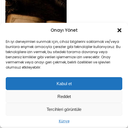
Onayı Yönet
En iyi deneyimleri sunmak için, cihaz bilgilerini saklamak ve/veya
bunlara erişmek amacıyla çerezler gibi teknolojiler kullanıyoruz. Bu
teknolojilere izin vermek, bu sitedeki tarama davranışı veya
benzersiz kimlikler gibi verileri işlememize izin verecektir. Onay
vermemek veya onayı geri çekmek, belirli özellikleri ve işlevleri
olumsuz etkileyebilir.
Kabul et
Reddet
Tercihleri görüntüle
Sıradaki Haber
Künye
AK Parti 25. Yılını ‘Bir Türkiye Kitabı’ Temasıyla Kutluyor
ABONE OL