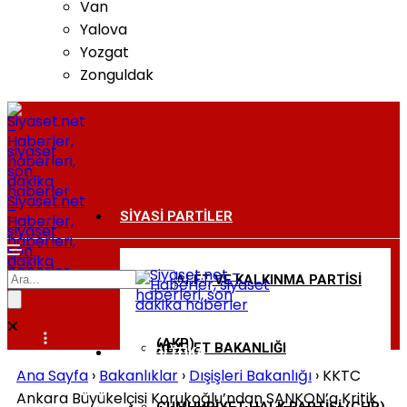
Van
Yalova
Yozgat
Zonguldak
Siyaset.net
–
SIYASI PARTILER
Haberler,
siyaset
haberleri,
son
dakika
haberler
ADALET VE KALKINMA PARTISI
BAKANLIKLAR
(AKP)
ADALET BAKANLIĞI
DIŞ POLITIKA
Ana Sayfa
›
Bakanlıklar
›
Dışişleri Bakanlığı
›
KKTC
Ankara Büyükelçisi Korukoğlu’ndan SANKON’a Kritik