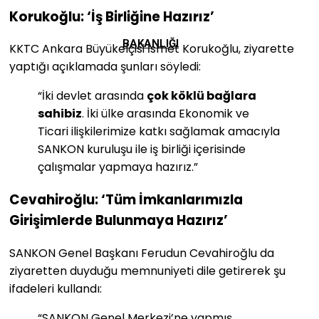
Korukoğlu: ‘İş Birliğine Hazırız’
BAKANLIĞI
KKTC Ankara Büyükelçisi İsmet Korukoğlu, ziyarette
yaptığı açıklamada şunları söyledi:
“İki devlet arasında
çok köklü bağlara
sahibiz
. İki ülke arasında Ekonomik ve
Ticari ilişkilerimize katkı sağlamak amacıyla
SANKON kuruluşu ile iş birliği içerisinde
çalışmalar yapmaya hazırız.”
Cevahiroğlu: ‘Tüm İmkanlarımızla
Girişimlerde Bulunmaya Hazırız’
SANKON Genel Başkanı Ferudun Cevahiroğlu da
ziyaretten duyduğu memnuniyeti dile getirerek şu
ifadeleri kullandı:
“SANKON Genel Merkezi’ne yapmış