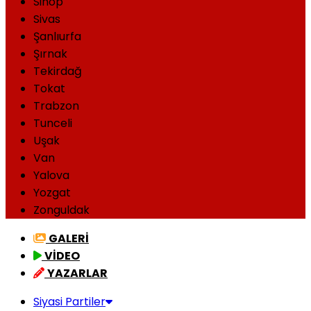
Sinop
Sivas
Şanlıurfa
Şırnak
Tekirdağ
Tokat
Trabzon
Tunceli
Uşak
Van
Yalova
Yozgat
Zonguldak
GALERİ
VİDEO
YAZARLAR
Siyasi Partiler