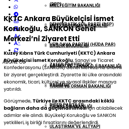
(DBP)
MILLI EĞITIM BAKANLIĞI
KKTC Ankara Büyükelçisi İsmet
DEMOKRATIK SOL PARTI (DSP)
MILLI SAVUNMA BAKANLIĞI
Korukoğlu, SANKON Genel
+
Merkezi’ni Ziyaret Etti
-
HÜR DAVA PARTISI (HÜDA PAR)
SAĞLIK BAKANLIĞI
Kuzey Kıbrıs Türk Cumhuriyeti (KKTC) Ankara
Büyükelçisi İsmet Korukoğlu
, Sanayi ve Ticaret
ABONE OL
ZAFER PARTISI (ZP)
SANAYI VE TEKNOLOJI BAKANLIĞI
Konfederasyonu (SANKON) Genel Merkezi’ne önemli
bir ziyaret gerçekleştirdi. Ziyarette iki ülke arasındaki
ekonomik, ticari, kültürel ve siyasal ilişkiler masaya
BAĞIMSIZ
TARIM VE ORMAN BAKANLIĞI
yatırıldı.
Görüşmede,
Türkiye ile KKTC arasındaki köklü
DIĞER PARTILER
TICARET BAKANLIĞI
bağların daha da güçlendirilmesi
için atılabilecek
adımlar ele alındı. Büyükelçi Korukoğlu ve SANKON
yetkilileri, iş birliği fırsatlarını değerlendirdi.
ULAŞTIRMA VE ALTYAPI