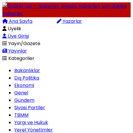
Ana Sayfa
Arama
Yazarlar
Üyelik
Üye Girişi
Yayın/Gazete
Yayınlar
Kategoriler
Bakanlıklar
Dış Politika
Ekonomi
Genel
Gündem
Siyasi Partiler
TBMM
Yargı ve Hukuk
Yerel Yönetimler