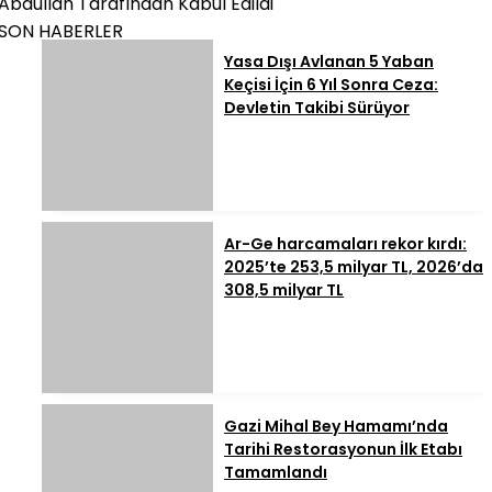
Abdullah Tarafından Kabul Edildi
SON HABERLER
Yasa Dışı Avlanan 5 Yaban
Keçisi İçin 6 Yıl Sonra Ceza:
Devletin Takibi Sürüyor
Ar-Ge harcamaları rekor kırdı:
2025’te 253,5 milyar TL, 2026’da
308,5 milyar TL
Gazi Mihal Bey Hamamı’nda
Tarihi Restorasyonun İlk Etabı
Tamamlandı