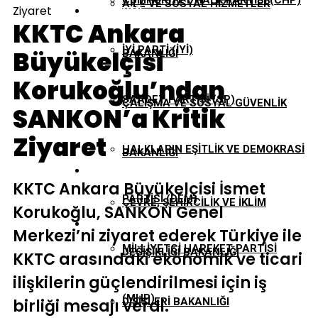
CUMHURIYET HALK PARTISI (CHP)
AILE VE SOSYAL HIZMETLER
Ziyaret
EKONOMI
KKTC Ankara
İYI PARTI (İYİ)
Büyükelçisi
BAKANLIĞI
GÜNDEM
Korukoğlu’ndan
SAADET PARTISI (SP)
ÇALIŞMA VE SOSYAL GÜVENLIK
SANKON’a Kritik
TBMM
Ziyaret
HALKLARIN EŞITLIK VE DEMOKRASI
BAKANLIĞI
YEREL YÖNETIMLER
KKTC Ankara Büyükelçisi İsmet
PARTISI (DEM)
ÇEVRE, ŞEHIRCILIK VE İKLIM
Korukoğlu, SANKON Genel
Merkezi’ni ziyaret ederek Türkiye ile
MILLIYETÇI HAREKET PARTISI
DEĞIŞIKLIĞI BAKANLIĞI
KKTC arasındaki ekonomik ve ticari
ilişkilerin güçlendirilmesi için iş
(MHP)
birliği mesajı verdi.
DIŞIŞLERI BAKANLIĞI