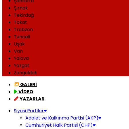
Şanlıurfa
Şırnak
Tekirdağ
Tokat
Trabzon
Tunceli
Uşak
Van
Yalova
Yozgat
Zonguldak
GALERİ
VİDEO
YAZARLAR
Siyasi Partiler
Adalet ve Kalkınma Partisi (AKP)
Cumhuriyet Halk Partisi (CHP)