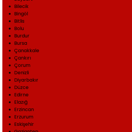
Bilecik
Bingöl
Bitlis
Bolu
Burdur
Bursa
Çanakkale
Çankırı
Çorum
Denizli
Diyarbakır
Düzce
Edirne
Elazığ
Erzincan
Erzurum
Eskişehir
Gaziantep