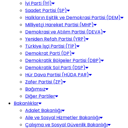
İyi Parti (İYİ)
Saadet Partisi (SP)
Halkların Eşitlik ve Demokrasi Partisi (DEM)
Milliyetçi Hareket Partisi (MHP)
Demokrasi ve Atılım Partisi (DEVA)
Yeniden Refah Partisi (YRP)
Türkiye İşçi Partisi (TİP)
Demokrat Parti (DP)
Demokratik Bölgeler Partisi (DBP)
Demokratik Sol Parti (DSP)
Hür Dava Partisi (HÜDA PAR)
Zafer Partisi (ZP)
Bağımsız
Diğer Partiler
Bakanlıklar
Adalet Bakanlığı
Aile ve Sosyal Hizmetler Bakanlığı
Çalışma ve Sosyal Güvenlik Bakanlığı