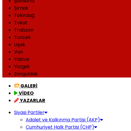
Şanlıurfa
Şırnak
Tekirdağ
Tokat
Trabzon
Tunceli
Uşak
Van
Yalova
Yozgat
Zonguldak
GALERİ
VİDEO
YAZARLAR
Siyasi Partiler
Adalet ve Kalkınma Partisi (AKP)
Cumhuriyet Halk Partisi (CHP)