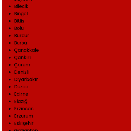
Bilecik
Bingöl
Bitlis
Bolu
Burdur
Bursa
Çanakkale
Çankırı
Çorum
Denizli
Diyarbakır
Düzce
Edirne
Elazığ
Erzincan
Erzurum
Eskişehir
Gaziantep