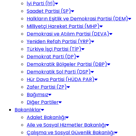
İyi Parti (İYİ)
Saadet Partisi (SP)
Halkların Eşitlik ve Demokrasi Partisi (DEM)
Milliyetçi Hareket Partisi (MHP)
Demokrasi ve Atılım Partisi (DEVA)
Yeniden Refah Partisi (YRP)
Türkiye İşçi Partisi (TİP)
Demokrat Parti (DP)
Demokratik Bölgeler Partisi (DBP)
Demokratik Sol Parti (DSP)
Hür Dava Partisi (HÜDA PAR)
Zafer Partisi (ZP)
Bağımsız
Diğer Partiler
Bakanlıklar
Adalet Bakanlığı
Aile ve Sosyal Hizmetler Bakanlığı
Çalışma ve Sosyal Güvenlik Bakanlığı