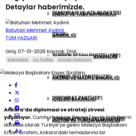
Detaylar haberimizde.
DEMOKRASI VE ATILIM PARTISI
ENERJI VE TABII KAYNAKLAR
Batuhan Mehmet Aydınlı
(DEVA)
BAKANLIĞI
TÜM YAZILARI
Giriş: 07-01-2026
Kaynak: DHA
YENIDEN REFAH PARTISI (YRP)
GENÇLIK VE SPOR BAKANLIĞI
Bakanlıklar
Dış Politika
Dışişleri Bakanlığı
TÜRKIYE İŞÇI PARTISI (TİP)
HAZINE VE MALIYE BAKANLIĞI
DEMOKRAT PARTI (DP)
İÇIŞLERI BAKANLIĞI
Ankara’da diplomasi ve strateji zirvesi
yaşanıyor.
Cumhurbaşkanı Recep Tayyip Erdoğan’ın
DEMOKRATIK BÖLGELER PARTISI
KÜLTÜR VE TURIZM BAKANLIĞI
davetlisi olarak Türkiye’ye gelen Malezya Başbakanı
+
Enver İbrahim, Ankara’daki temaslarına bir