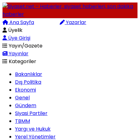
Ana Sayfa
Arama
Yazarlar
Üyelik
Üye Girişi
Yayın/Gazete
Yayınlar
Kategoriler
Bakanlıklar
Dış Politika
Ekonomi
Genel
Gündem
Siyasi Partiler
TBMM
Yargı ve Hukuk
Yerel Yönetimler