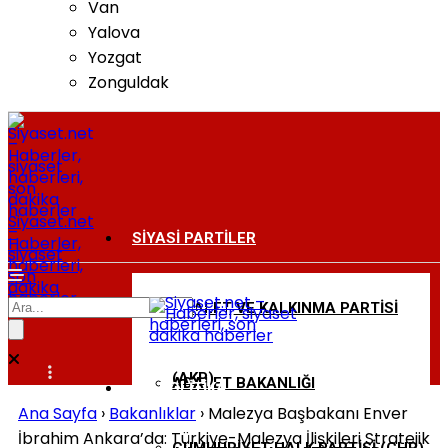
Van
Yalova
Yozgat
Zonguldak
Siyaset.net
–
SIYASI PARTILER
Haberler,
siyaset
haberleri,
son
dakika
haberler
ADALET VE KALKINMA PARTISI
BAKANLIKLAR
(AKP)
ADALET BAKANLIĞI
DIŞ POLITIKA
Ana Sayfa
›
Bakanlıklar
›
Malezya Başbakanı Enver
İbrahim Ankara’da: Türkiye-Malezya İlişkileri Stratejik