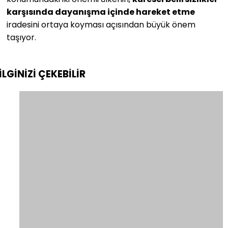
karşısında dayanışma içinde hareket etme
iradesini ortaya koyması açısından büyük önem
taşıyor.
İLGİNİZİ
ÇEKEBİLİR