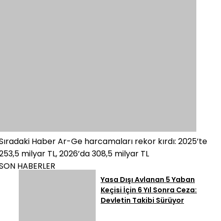
Sıradaki Haber
Ar-Ge harcamaları rekor kırdı: 2025’te
253,5 milyar TL, 2026’da 308,5 milyar TL
SON HABERLER
Yasa Dışı Avlanan 5 Yaban
Keçisi İçin 6 Yıl Sonra Ceza:
Devletin Takibi Sürüyor