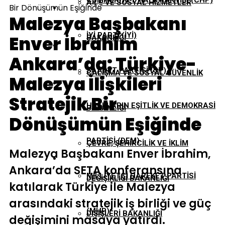
CUMHURIYET HALK PARTISI (CHP)
AILE VE SOSYAL HIZMETLER
Bir Dönüşümün Eşiğinde
EKONOMI
Malezya Başbakanı
İYI PARTI (İYİ)
Enver İbrahim
BAKANLIĞI
GÜNDEM
Ankara’da: Türkiye-
SAADET PARTISI (SP)
ÇALIŞMA VE SOSYAL GÜVENLIK
Malezya İlişkileri
TBMM
Stratejik Bir
HALKLARIN EŞITLIK VE DEMOKRASI
BAKANLIĞI
Dönüşümün Eşiğinde
YEREL YÖNETIMLER
PARTISI (DEM)
ÇEVRE, ŞEHIRCILIK VE İKLIM
Malezya Başbakanı Enver İbrahim,
Ankara’da SETA konferansına
MILLIYETÇI HAREKET PARTISI
DEĞIŞIKLIĞI BAKANLIĞI
katılarak Türkiye ile Malezya
arasındaki stratejik iş birliği ve güç
(MHP)
DIŞIŞLERI BAKANLIĞI
değişimini masaya yatırdı.