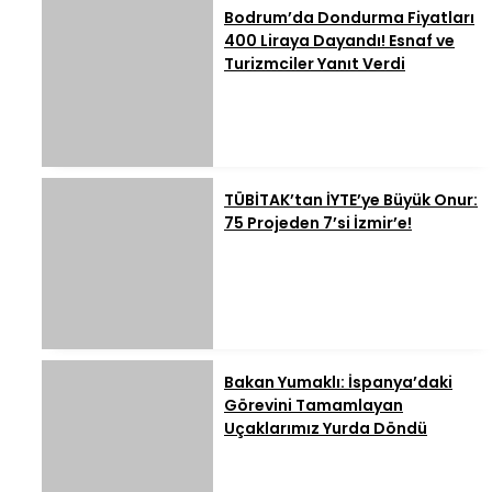
Bodrum’da Dondurma Fiyatları
400 Liraya Dayandı! Esnaf ve
Turizmciler Yanıt Verdi
TÜBİTAK’tan İYTE’ye Büyük Onur:
75 Projeden 7’si İzmir’e!
Bakan Yumaklı: İspanya’daki
Görevini Tamamlayan
Uçaklarımız Yurda Döndü