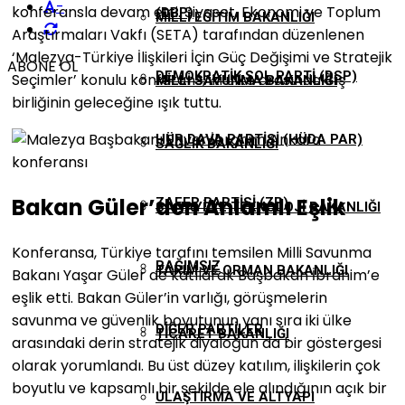
-
konferansla devam etti. Siyaset, Ekonomi ve Toplum
(DBP)
MILLI EĞITIM BAKANLIĞI
Araştırmaları Vakfı (SETA) tarafından düzenlenen
‘Malezya-Türkiye İlişkileri İçin Güç Değişimi ve Stratejik
ABONE OL
DEMOKRATIK SOL PARTI (DSP)
Seçimler’ konulu konferans, iki ülke arasındaki iş
MILLI SAVUNMA BAKANLIĞI
birliğinin geleceğine ışık tuttu.
HÜR DAVA PARTISI (HÜDA PAR)
SAĞLIK BAKANLIĞI
Bakan Güler’den Anlamlı Eşlik
ZAFER PARTISI (ZP)
SANAYI VE TEKNOLOJI BAKANLIĞI
Konferansa, Türkiye tarafını temsilen Milli Savunma
BAĞIMSIZ
TARIM VE ORMAN BAKANLIĞI
Bakanı Yaşar Güler de katılarak Başbakan İbrahim’e
eşlik etti. Bakan Güler’in varlığı, görüşmelerin
savunma ve güvenlik boyutunun yanı sıra iki ülke
DIĞER PARTILER
TICARET BAKANLIĞI
arasındaki derin stratejik diyaloğun da bir göstergesi
olarak yorumlandı. Bu üst düzey katılım, ilişkilerin çok
boyutlu ve kapsamlı bir şekilde ele alındığının açık bir
ULAŞTIRMA VE ALTYAPI