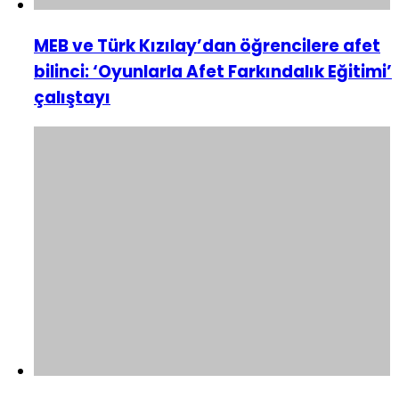
MEB ve Türk Kızılay’dan öğrencilere afet
bilinci: ‘Oyunlarla Afet Farkındalık Eğitimi’
çalıştayı