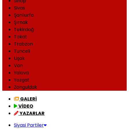
Sinop
Sivas
Şanlıurfa
Şırnak
Tekirdağ
Tokat
Trabzon
Tunceli
Uşak
Van
Yalova
Yozgat
Zonguldak
GALERİ
VİDEO
YAZARLAR
Siyasi Partiler