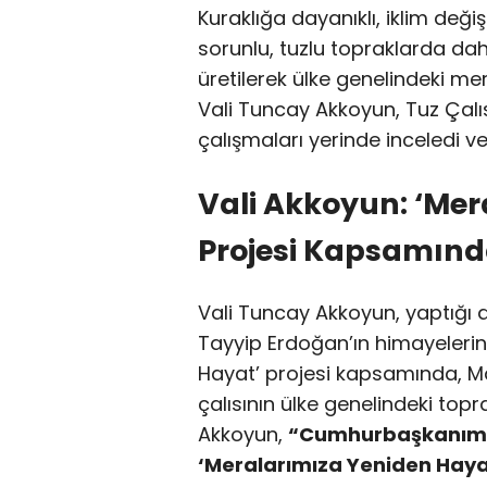
Kuraklığa dayanıklı, iklim değiş
sorunlu, tuzlu topraklarda dahi 
üretilerek ülke genelindeki me
Vali Tuncay Akkoyun, Tuz Çalıs
çalışmaları yerinde inceledi v
Vali Akkoyun: ‘Mer
Projesi Kapsamında
Vali Tuncay Akkoyun, yaptığ
Tayyip Erdoğan’ın himayelerin
Hayat’ projesi kapsamında, Ma
çalısının ülke genelindeki topr
Akkoyun,
“Cumhurbaşkanımız
‘Meralarımıza Yeniden Haya