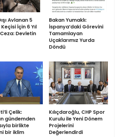
ışı Avlanan 5
Bakan Yumaklı:
eçisi İçin 6 Yıl
İspanya’daki Görevini
Ceza: Devletin
Tamamlayan
Uçaklarımız Yurda
Döndü
i’li Çelik:
Kılıçdaroğlu, CHP Spor
ün gündemden
Kurulu ile Yeni Dönem
ıyla birlikte
Projelerini
i bir iklim
Değerlendirdi