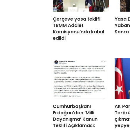
Çerçeve yasa teklifi
Yasa D
TBMM Adalet
Yaban K
Komisyonu’nda kabul
Sonra 
edildi
Cumhurbaşkanı
AK Part
Erdoğan’dan ‘Milli
Terör
Dayanışma’ Kanun
çıkmas
Teklifi Açıklaması:
yepyen