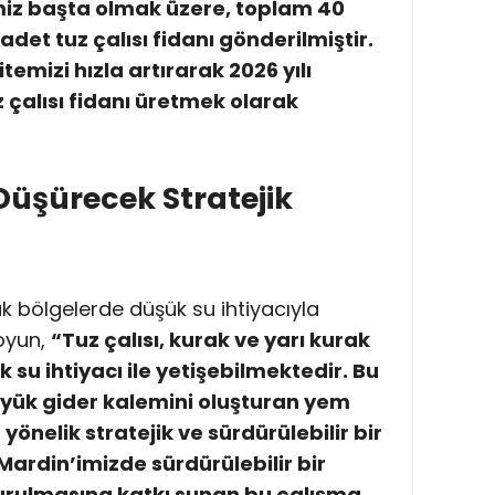
imiz başta olmak üzere, toplam 40
 adet tuz çalısı fidanı gönderilmiştir.
mizi hızla artırarak 2026 yılı
 çalısı fidanı üretmek olarak
Düşürecek Stratejik
ak bölgelerde düşük su ihtiyacıyla
koyun,
“Tuz çalısı, kurak ve yarı kurak
su ihtiyacı ile yetişebilmektedir. Bu
üyük gider kalemini oluşturan yem
yönelik stratejik ve sürdürülebilir bir
Mardin’imizde sürdürülebilir bir
turulmasına katkı sunan bu çalışma