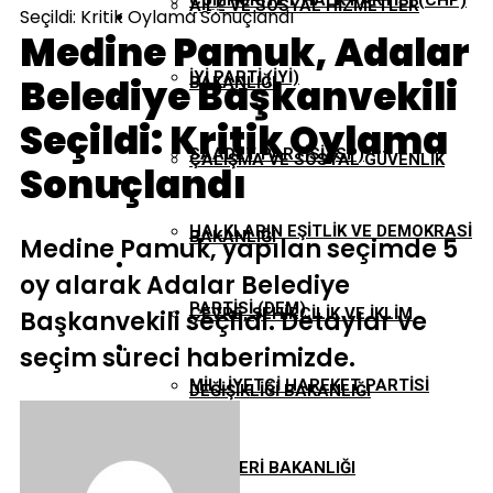
CUMHURIYET HALK PARTISI (CHP)
AILE VE SOSYAL HIZMETLER
Seçildi: Kritik Oylama Sonuçlandı
EKONOMI
Medine Pamuk, Adalar
İYI PARTI (İYİ)
Belediye Başkanvekili
BAKANLIĞI
GÜNDEM
Seçildi: Kritik Oylama
SAADET PARTISI (SP)
ÇALIŞMA VE SOSYAL GÜVENLIK
Sonuçlandı
TBMM
HALKLARIN EŞITLIK VE DEMOKRASI
BAKANLIĞI
Medine Pamuk, yapılan seçimde 5
YEREL YÖNETIMLER
oy alarak Adalar Belediye
PARTISI (DEM)
ÇEVRE, ŞEHIRCILIK VE İKLIM
Başkanvekili seçildi. Detaylar ve
seçim süreci haberimizde.
MILLIYETÇI HAREKET PARTISI
DEĞIŞIKLIĞI BAKANLIĞI
(MHP)
DIŞIŞLERI BAKANLIĞI