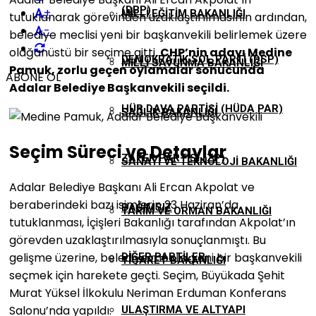
(DBP)
+
MILLI EĞITIM BAKANLIĞI
tutuklanarak görevinden uzaklaştırılmasının ardından,
-
belediye meclisi yeni bir başkanvekili belirlemek üzere
olağanüstü bir seçime gitti.
CHP’nin adayı Medine
DEMOKRATIK SOL PARTI (DSP)
MILLI SAVUNMA BAKANLIĞI
Pamuk, zorlu geçen oylamalar sonucunda
ABONE OL
Adalar Belediye Başkanvekili seçildi.
HÜR DAVA PARTISI (HÜDA PAR)
SAĞLIK BAKANLIĞI
Seçim Süreci ve Detaylar
ZAFER PARTISI (ZP)
SANAYI VE TEKNOLOJI BAKANLIĞI
Adalar Belediye Başkanı Ali Ercan Akpolat ve
beraberindeki bazı isimlerin 23 Haziran’da
BAĞIMSIZ
TARIM VE ORMAN BAKANLIĞI
tutuklanması, İçişleri Bakanlığı tarafından Akpolat’ın
görevden uzaklaştırılmasıyla sonuçlanmıştı. Bu
gelişme üzerine, belediye meclisi yeni bir başkanvekili
DIĞER PARTILER
TICARET BAKANLIĞI
seçmek için harekete geçti. Seçim, Büyükada Şehit
Murat Yüksel İlkokulu Neriman Erduman Konferans
Salonu’nda yapıldı.
ULAŞTIRMA VE ALTYAPI