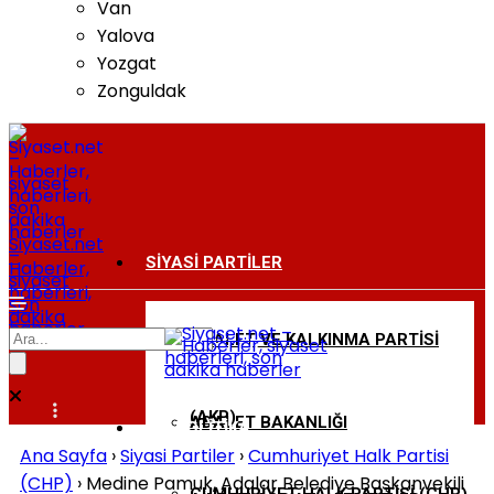
Van
Yalova
Yozgat
Zonguldak
Siyaset.net
–
SIYASI PARTILER
Haberler,
siyaset
haberleri,
son
dakika
haberler
ADALET VE KALKINMA PARTISI
BAKANLIKLAR
(AKP)
ADALET BAKANLIĞI
DIŞ POLITIKA
Ana Sayfa
›
Siyasi Partiler
›
Cumhuriyet Halk Partisi
(CHP)
›
Medine Pamuk, Adalar Belediye Başkanvekili