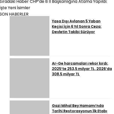
Sıradaki Haber
CHP’de 8 İl Başkanlığına Atama Yapıldı:
İşte Yeni İsimler
SON HABERLER
Yasa Dışı Avlanan 5 Yaban
Keçisi İçin 6 Yıl Sonra Ceza:
Devletin Takibi Sürüyor
Ar-Ge harcamaları rekor kırdı:
2025’te 253,5 milyar TL, 2026’da
308,5 milyar TL
Gazi Mihal Bey Hamamı’nda
Tarihi Restorasyonun İlk Etabı