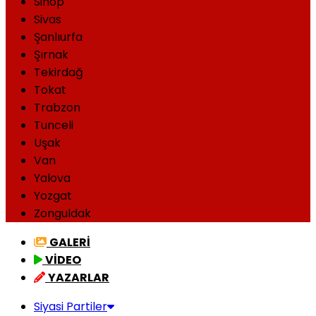
Sinop
Sivas
Şanlıurfa
Şırnak
Tekirdağ
Tokat
Trabzon
Tunceli
Uşak
Van
Yalova
Yozgat
Zonguldak
GALERİ
VİDEO
YAZARLAR
Siyasi Partiler