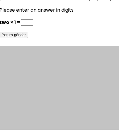
Please enter an answer in digits:
two × 1 =