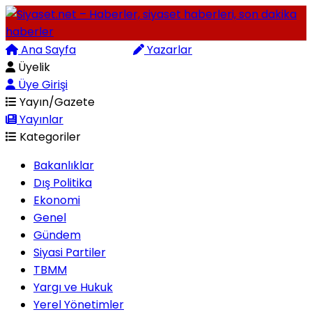
Ana Sayfa
Arama
Yazarlar
Üyelik
Üye Girişi
Yayın/Gazete
Yayınlar
Kategoriler
Bakanlıklar
Dış Politika
Ekonomi
Genel
Gündem
Siyasi Partiler
TBMM
Yargı ve Hukuk
Yerel Yönetimler