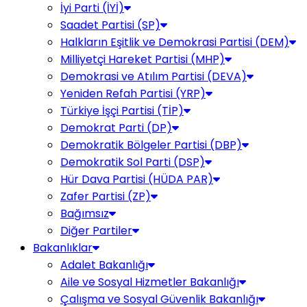
İyi Parti (İYİ)
Saadet Partisi (SP)
Halkların Eşitlik ve Demokrasi Partisi (DEM)
Milliyetçi Hareket Partisi (MHP)
Demokrasi ve Atılım Partisi (DEVA)
Yeniden Refah Partisi (YRP)
Türkiye İşçi Partisi (TİP)
Demokrat Parti (DP)
Demokratik Bölgeler Partisi (DBP)
Demokratik Sol Parti (DSP)
Hür Dava Partisi (HÜDA PAR)
Zafer Partisi (ZP)
Bağımsız
Diğer Partiler
Bakanlıklar
Adalet Bakanlığı
Aile ve Sosyal Hizmetler Bakanlığı
Çalışma ve Sosyal Güvenlik Bakanlığı