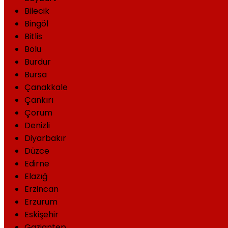
Bilecik
Bingöl
Bitlis
Bolu
Burdur
Bursa
Çanakkale
Çankırı
Çorum
Denizli
Diyarbakır
Düzce
Edirne
Elazığ
Erzincan
Erzurum
Eskişehir
Gaziantep