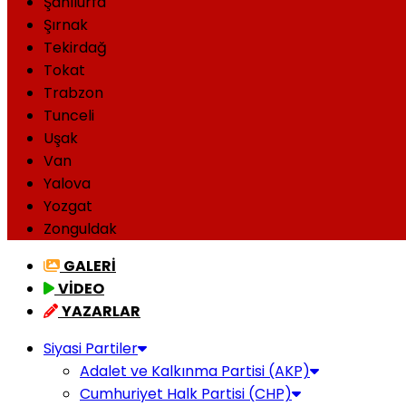
Şanlıurfa
Şırnak
Tekirdağ
Tokat
Trabzon
Tunceli
Uşak
Van
Yalova
Yozgat
Zonguldak
GALERİ
VİDEO
YAZARLAR
Siyasi Partiler
Adalet ve Kalkınma Partisi (AKP)
Cumhuriyet Halk Partisi (CHP)