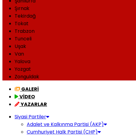
Şanlıurfa
Şırnak
Tekirdağ
Tokat
Trabzon
Tunceli
Uşak
Van
Yalova
Yozgat
Zonguldak
GALERİ
VİDEO
YAZARLAR
Siyasi Partiler
Adalet ve Kalkınma Partisi (AKP)
Cumhuriyet Halk Partisi (CHP)