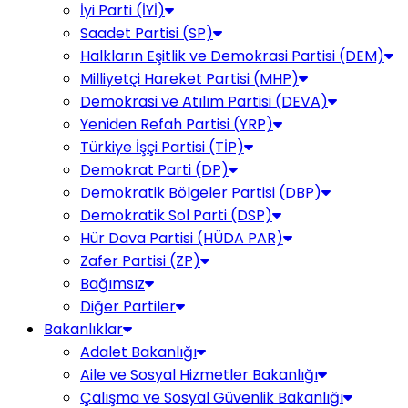
İyi Parti (İYİ)
Saadet Partisi (SP)
Halkların Eşitlik ve Demokrasi Partisi (DEM)
Milliyetçi Hareket Partisi (MHP)
Demokrasi ve Atılım Partisi (DEVA)
Yeniden Refah Partisi (YRP)
Türkiye İşçi Partisi (TİP)
Demokrat Parti (DP)
Demokratik Bölgeler Partisi (DBP)
Demokratik Sol Parti (DSP)
Hür Dava Partisi (HÜDA PAR)
Zafer Partisi (ZP)
Bağımsız
Diğer Partiler
Bakanlıklar
Adalet Bakanlığı
Aile ve Sosyal Hizmetler Bakanlığı
Çalışma ve Sosyal Güvenlik Bakanlığı