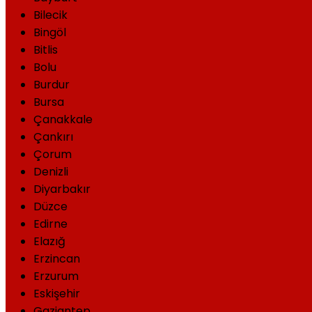
Bilecik
Bingöl
Bitlis
Bolu
Burdur
Bursa
Çanakkale
Çankırı
Çorum
Denizli
Diyarbakır
Düzce
Edirne
Elazığ
Erzincan
Erzurum
Eskişehir
Gaziantep