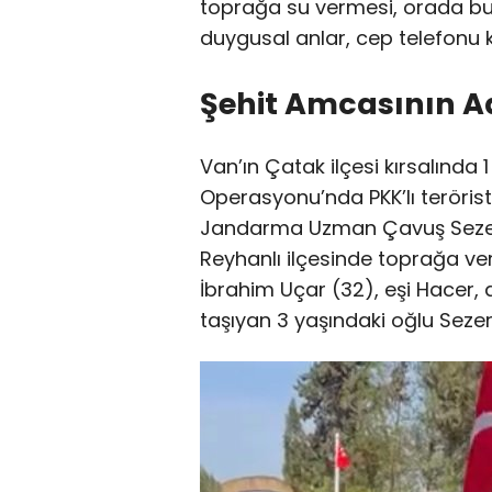
toprağa su vermesi, orada bu
duygusal anlar, cep telefonu 
Şehit Amcasının Ad
Van’ın Çatak ilçesi kırsalında 1
Operasyonu’nda PKK’lı terörist
Jandarma Uzman Çavuş Sezer 
Reyhanlı ilçesinde toprağa veril
İbrahim Uçar (32), eşi Hacer,
taşıyan 3 yaşındaki oğlu Sezer i