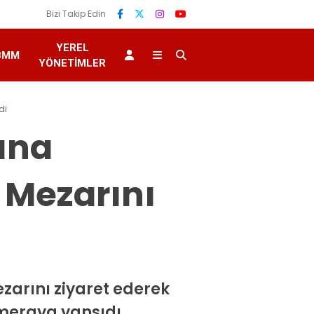
Bizi Takip Edin
YEREL
BMM
YÖNETIMLER
di
ına
 Mezarını
zarını ziyaret ederek
ameraya yansıdı.