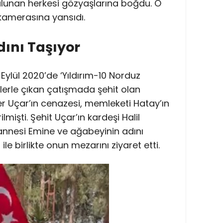
lunan herkesi gözyaşlarına boğdu. O
kamerasına yansıdı.
ını Taşıyor
 Eylül 2020’de ‘Yıldırım-10 Norduz
lerle çıkan çatışmada şehit olan
Uçar’ın cenazesi, memleketi Hatay’ın
mişti. Şehit Uçar’ın kardeşi Halil
 annesi Emine ve ağabeyinin adını
le birlikte onun mezarını ziyaret etti.