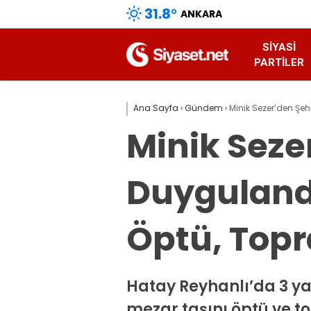
31.8
°
ANKARA
SIYASI
PARTILER
Ana Sayfa
›
Gündem
›
Minik Sezer’den Şeh
Minik Seze
Duygulandı
Öptü, Topr
Hatay Reyhanlı’da 3 ya
mezar taşını öptü ve t