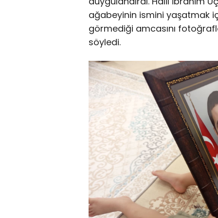
duygulandırdı. Halil İbrahim U
ağabeyinin ismini yaşatmak içi
görmediği amcasını fotoğrafla
söyledi.