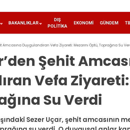
DIŞ
BAKANLIKLAR
EKONOMI
GÜNDEM
T
POLITIKA
it Amcasına Duygulandıran Vefa Ziyareti: Mezarını Öptü, Toprağına Su Ver
r’den Şehit Amcas
ran Vefa Ziyareti:
ağına Su Verdi
şındaki Sezer Uçar, şehit amcasının me
oprağına su verdi. O duygusal anlar k