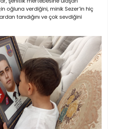
çar, şehitlik mertebesine ulaşan
n oğluna verdiğini, minik Sezer’in hiç
rdan tanıdığını ve çok sevdiğini