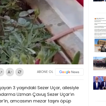
ABONE OL
+
-
şayan 3 yaşındaki Sezer Uçar, ailesiyle
 Jandarma Uzman Çavuş Sezer Uçar’ın
ezer’in, amcasının mezar taşını öpüp