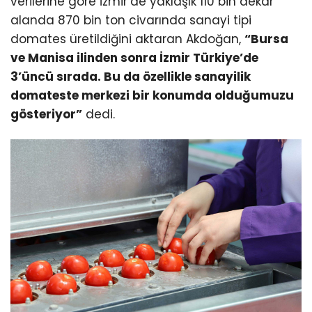
verilerine göre İzmir’de yaklaşık 110 bin dekar
alanda 870 bin ton civarında sanayi tipi
domates üretildiğini aktaran Akdoğan,
“Bursa
ve Manisa ilinden sonra İzmir Türkiye’de
3’üncü sırada. Bu da özellikle sanayilik
domateste merkezi bir konumda olduğumuzu
gösteriyor”
dedi.