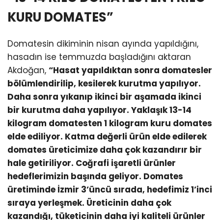
KURU DOMATES”
Domatesin dikiminin nisan ayında yapıldığını,
hasadın ise temmuzda başladığını aktaran
Akdoğan,
“Hasat yapıldıktan sonra domatesler
bölümlendirilip, kesilerek kurutma yapılıyor.
Daha sonra yıkanıp ikinci bir aşamada ikinci
bir kurutma daha yapılıyor. Yaklaşık 13-14
kilogram domatesten 1 kilogram kuru domates
elde ediliyor. Katma değerli ürün elde edilerek
domates üreticimize daha çok kazandırır bir
hale getiriliyor. Coğrafi işaretli ürünler
hedeflerimizin başında geliyor. Domates
üretiminde İzmir 3’üncü sırada, hedefimiz 1’inci
sıraya yerleşmek. Üreticinin daha çok
kazandığı, tüketicinin daha iyi kaliteli ürünler