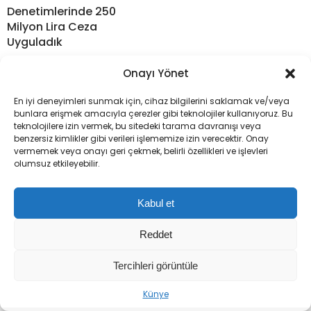
Denetimlerinde 250
Milyon Lira Ceza
Uyguladık
Onayı Yönet
En iyi deneyimleri sunmak için, cihaz bilgilerini saklamak ve/veya
bunlara erişmek amacıyla çerezler gibi teknolojiler kullanıyoruz. Bu
teknolojilere izin vermek, bu sitedeki tarama davranışı veya
benzersiz kimlikler gibi verileri işlememize izin verecektir. Onay
vermemek veya onayı geri çekmek, belirli özellikleri ve işlevleri
olumsuz etkileyebilir.
Kabul et
Reddet
Tercihleri görüntüle
Künye