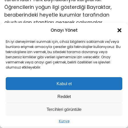
Öğrencilerin yoğun ilgi gösterdiği Bayraktar,
beraberindeki heyetle kurumlar tarafından
oluşturulan stantları gezerek çalışmalar
hakkında bilgi aldı. Daha sonra dron pilotları için
Onayı Yönet
hazırlanan platforma geçen Bayraktar,
En iyi deneyimleri sunmak için, cihaz bilgilerini saklamak ve/veya
yarışmacılarla sohbet edip hazırlıklar ve yarışma
bunlara erişmek amacıyla çerezler gibi teknolojiler kullanıyoruz. Bu
teknolojilere izin vermek, bu sitedeki tarama davranışı veya
süreci hakkında görüş aldı. Bayraktar, ardından
benzersiz kimlikler gibi verileri işlememize izin verecektir. Onay
yarış alanına geçerek dron yarışlarını takip etti.
vermemek veya onayı geri çekmek, belirli özellikleri ve işlevleri
olumsuz etkileyebilir.
Kabul et
Reddet
Tercihleri görüntüle
Künye