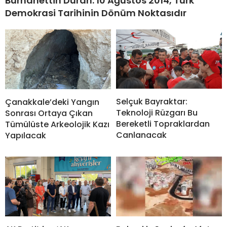
Burhanettin Duran: 10 Ağustos 2014, Türk
Demokrasi Tarihinin Dönüm Noktasıdır
Selçuk Bayraktar:
Çanakkale’deki Yangın
Teknoloji Rüzgarı Bu
Sonrası Ortaya Çıkan
Bereketli Topraklardan
Tümülüste Arkeolojik Kazı
Canlanacak
Yapılacak