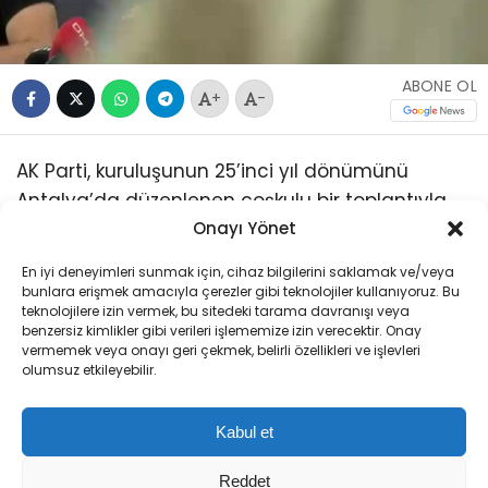
ABONE OL
+
-
AK Parti, kuruluşunun 25’inci yıl dönümünü
Antalya’da düzenlenen coşkulu bir toplantıyla
kutladı. MKYK üyesi Menderes Türel, İl Başkanı Ali
Onayı Yönet
Çetin, parti yöneticileri ve partililerin katılımıyla
En iyi deneyimleri sunmak için, cihaz bilgilerini saklamak ve/veya
gerçekleşen toplantıda, partinin 25 yıllık serüveni
bunlara erişmek amacıyla çerezler gibi teknolojiler kullanıyoruz. Bu
teknolojilere izin vermek, bu sitedeki tarama davranışı veya
ve Türkiye’ye kazandırdıkları ele alındı.
benzersiz kimlikler gibi verileri işlememize izin verecektir. Onay
vermemek veya onayı geri çekmek, belirli özellikleri ve işlevleri
“Türkiye’de Artık Hiçbir Şey
olumsuz etkileyebilir.
Eskisi Gibi Olmayacak”
Kabul et
AK Parti İl Başkanı Ali Çetin, 14 Ağustos 2001’de
Reddet