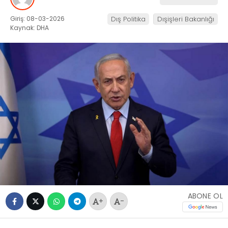
Giriş: 08-03-2026
Dış Politika
Dışişleri Bakanlığı
Kaynak: DHA
ABONE OL
+
-