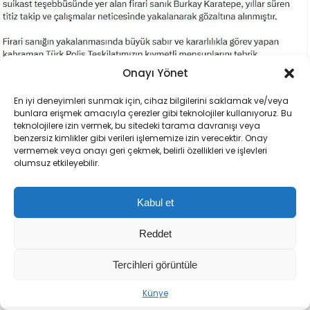
Onayı Yönet
En iyi deneyimleri sunmak için, cihaz bilgilerini saklamak ve/veya
ABONE OL
+
-
bunlara erişmek amacıyla çerezler gibi teknolojiler kullanıyoruz. Bu
teknolojilere izin vermek, bu sitedeki tarama davranışı veya
benzersiz kimlikler gibi verileri işlememize izin verecektir. Onay
vermemek veya onayı geri çekmek, belirli özellikleri ve işlevleri
Adalet Bakanı Akın Gürlek, kırmızı bültenle 10 yıldır
olumsuz etkileyebilir.
aranan FETÖ mensubu Burkay Karatepe’nin
yakalanmasına ilişkin önemli açıklamalarda
Kabul et
bulundu. Gürlek,
“Aradan ne kadar zaman
geçerse geçsin, hiçbir hain adaletten
Reddet
kaçamayacak; işlediği suçların hesabını Türk
Tercihleri görüntüle
yargısı önünde mutlaka verecektir”
dedi.
Künye
BURKAY KARATEPE YAKALANDI