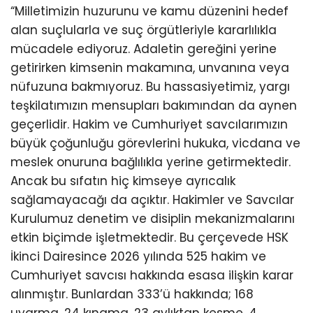
“Milletimizin huzurunu ve kamu düzenini hedef
alan suçlularla ve suç örgütleriyle kararlılıkla
mücadele ediyoruz. Adaletin gereğini yerine
getirirken kimsenin makamına, unvanına veya
nüfuzuna bakmıyoruz. Bu hassasiyetimiz, yargı
teşkilatımızın mensupları bakımından da aynen
geçerlidir. Hakim ve Cumhuriyet savcılarımızın
büyük çoğunluğu görevlerini hukuka, vicdana ve
meslek onuruna bağlılıkla yerine getirmektedir.
Ancak bu sıfatın hiç kimseye ayrıcalık
sağlamayacağı da açıktır. Hakimler ve Savcılar
Kurulumuz denetim ve disiplin mekanizmalarını
etkin biçimde işletmektedir. Bu çerçevede HSK
İkinci Dairesince 2026 yılında 525 hakim ve
Cumhuriyet savcısı hakkında esasa ilişkin karar
alınmıştır. Bunlardan 333’ü hakkında; 168
uyarma, 24 kınama, 23 aylıktan kesme, 4