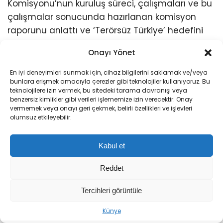
Komisyonu’nun kuruluş süreci, çalışmaları ve bu
çalışmalar sonucunda hazırlanan komisyon
raporunu anlattı ve ‘Terörsüz Türkiye’ hedefini
aktardı. Teklife ilişkin değerlendirmelerde
Onayı Yönet
bulunan Yüksel, şunları kaydetti:
En iyi deneyimleri sunmak için, cihaz bilgilerini saklamak ve/veya
bunlara erişmek amacıyla çerezler gibi teknolojiler kullanıyoruz. Bu
teknolojilere izin vermek, bu sitedeki tarama davranışı veya
“Bugün görüştüğümüz kanun teklifi
benzersiz kimlikler gibi verileri işlememize izin verecektir. Onay
vermemek veya onayı geri çekmek, belirli özellikleri ve işlevleri
anayasal yetkinin hukuk devleti ilkesi
olumsuz etkileyebilir.
çerçevesinde kullanılmasının somut bir
örneğini oluşturmaktadır. Bu çerçevede
Kabul et
teklife ilişkin 4 temel hususun özellikle
Reddet
altını çizmek istiyorum. Birincisi; bu teklif
bir af düzenlemesi değildir. Mahkumiyet
Tercihleri görüntüle
hükümlerini ortadan kaldıran, suçların
Künye
hukuki niteliğini değiştiren veya ceza