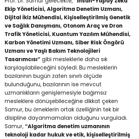
Prof. Dr. Samur gelecekte,
“İnsan-Yapay Zeka
Ekip Yöneticisi, Algoritma Denetim Uzmanı,
Dijital İkiz Mühendisi, Kişiselleştirilmiş Genetik
ve Sağlık Danışmanı, Otonom Araç ve Dron
Trafik Yöneticisi, Kuantum Yazılım Mühendisi,
Karbon Yönetimi Uzmanı, Siber Risk Öngörü
Uzmanı ve Yaşlı Bakım Teknolojileri
Tasarımcısı”
gibi mesleklerle daha sık
karşılaşılabileceğini söyledi. Bu mesleklerin
bazılarının bugün zaten sınırlı ölçüde
bulunduğunu, bazılarının ise mevcut
uzmanlıkların genişlemesiyle bağımsız
mesleklere dönüşebileceğine dikkat çeken
Samur, bu örneklerin ortak özelliğinin tek bir
disipline dayanmamaları olduğunu vurguladı.
Samur,
“Algoritma denetim uzmanının
teknoloji kadar hukuk ve etik, kişiselleştirilmiş