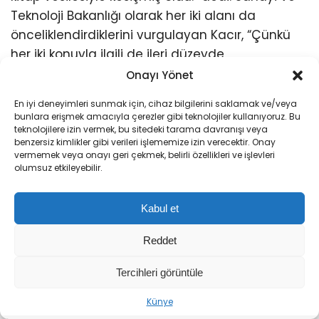
Teknoloji Bakanlığı olarak her iki alanı da
önceliklendirdiklerini vurgulayan Kacır, “Çünkü
her iki konuyla ilgili de ileri düzeyde
mesuliyetimiz olduğunu değerlendiriyoruz. Sıfır
Onayı Yönet
atık ve yeşil üretim meselesi bizim için çok
En iyi deneyimleri sunmak için, cihaz bilgilerini saklamak ve/veya
öncelikli bir mesele.” ifadelerini kullandı.
bunlara erişmek amacıyla çerezler gibi teknolojiler kullanıyoruz. Bu
teknolojilere izin vermek, bu sitedeki tarama davranışı veya
benzersiz kimlikler gibi verileri işlememize izin verecektir. Onay
vermemek veya onayı geri çekmek, belirli özellikleri ve işlevleri
olumsuz etkileyebilir.
Kabul et
Reddet
Tercihleri görüntüle
Sıradaki Haber
Künye
Bakan Uraloğlu: Yerköy-Kayseri YHT Hattı, Türkiye Yüzyılı’nın Ulaşım Vizyonunun Somut Bir İfadesidir