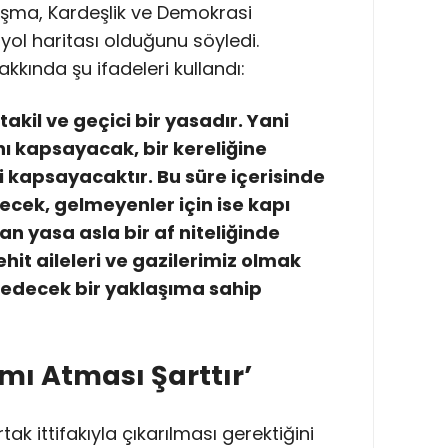
nışma, Kardeşlik ve Demokrasi
ol haritası olduğunu söyledi.
kında şu ifadeleri kullandı:
akil ve geçici bir yasadır. Yani
ı kapsayacak, bir kereliğine
yi kapsayacaktır. Bu süre içerisinde
ecek, gelmeyenler için ise kapı
n yasa asla bir af niteliğinde
it aileleri ve gazilerimiz olmak
e edecek bir yaklaşıma sahip
mı Atması Şarttır’
ak ittifakıyla çıkarılması gerektiğini