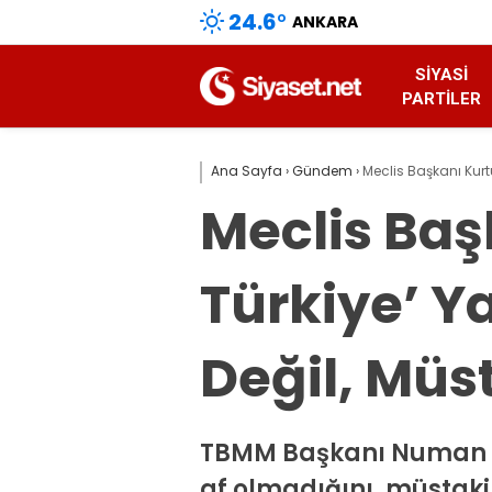
24.6
°
ANKARA
SIYASI
PARTILER
Ana Sayfa
›
Gündem
›
Meclis Başkanı Kurtu
Meclis Baş
Türkiye’ Ya
Değil, Müst
TBMM Başkanı Numan Ku
af olmadığını, müstaki