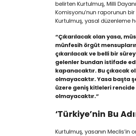
belirten Kurtulmuş, Milli Daya
Komisyonu’nun raporunun bir y
Kurtulmuş, yasal düzenleme hak
“Çıkarılacak olan yasa, müst
münfesih örgüt mensupların
çıkarılacak ve belli bir süre
gelenler bundan istifade ed
kapanacaktır. Bu çıkacak ola
olmayacaktır. Yasa başta şeh
üzere geniş kitleleri rencid
olmayacaktır.”
‘Türkiye’nin Bu Adı
Kurtulmuş, yasanın Meclis’in ort