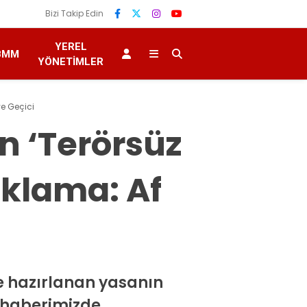
Bizi Takip Edin
YEREL
BMM
YÖNETIMLER
ve Geçici
n ‘Terörsüz
ıklama: Af
e hazırlanan yasanın
r haberimizde.