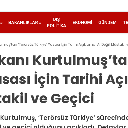
DIŞ
BAKANLIKLAR
EKONOMI
GÜNDEM
T
POLITIKA
lmuş’tan ‘Terörsüz Türkiye’ Yasası İçin Tarihi Açıklama: Af Değil, Müstakil 
kanı Kurtulmuş’ta
sası İçin Tarihi Aç
akil ve Geçici
rtulmuş, ‘Terörsüz Türkiye’ sürecind
l ve geçici olduğunu açıkladı. Detayla