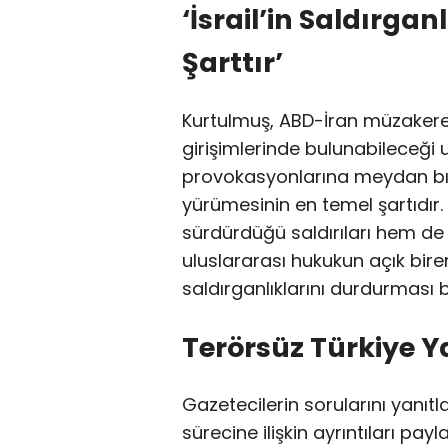
‘İsrail’in Saldırga
Şarttır’
Kurtulmuş, ABD-İran müzakerel
girişimlerinde bulunabileceği u
provokasyonlarına meydan bır
yürümesinin en temel şartıdır.
sürdürdüğü saldırıları hem de S
uluslararası hukukun açık birer 
saldırganlıklarını durdurması bö
Terörsüz Türkiye Ya
Gazetecilerin sorularını yanıt
sürecine ilişkin ayrıntıları payla