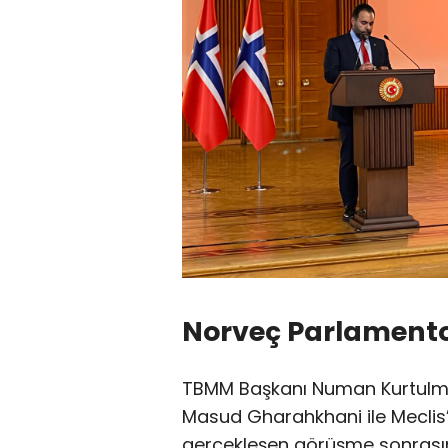
Norveç Parlamento
TBMM Başkanı Numan Kurtulm
Masud Gharahkhani ile Meclis’t
gerçekleşen görüşme sonrası