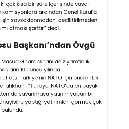
i çok kısa bir süre içerisinde yasal
e komisyonlara ardından Genel Kurul’a
bu işin savsaklanmadan, geciktirilmeden
ımı atması şarttır” dedi.
osu Başkanı’ndan Övgü
Masud Gharahkhani de ziyaretin iki
asların 100’üncü yılında
t etti. Türkiye’nin NATO için önemli bir
arahkhani, “Türkiye, NATO’da en büyük
çekten de savunmaya yatırım yapan bir
anayisine yaptığı yatırımları görmek çok
e bulundu.