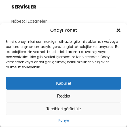
SERVİSLER
Nöbetçi Eczaneler
Onayı Yönet
Hava Durumu
HAKKIMIZDA
En iyi deneyimleri sunmak için, cihaz bilgilerini saklamak ve/veya
bunlara erişmek amacıyla çerezler gibi teknolojiler kullanıyoruz. Bu
teknolojilere izin vermek, bu sitedeki tarama davranışı veya
Siyaset.net Ana Sayfa
benzersiz kimlikler gibi verileri işlememize izin verecektir. Onay
vermemek veya onayı geri çekmek, belirli özellikleri ve işlevleri
Yazarlar
olumsuz etkileyebilir.
Künye
Gizlilik Politikası
Kabul et
İletişim
Reddet
Tercihleri görüntüle
Tüm Hakları Saklıdır.
Künye