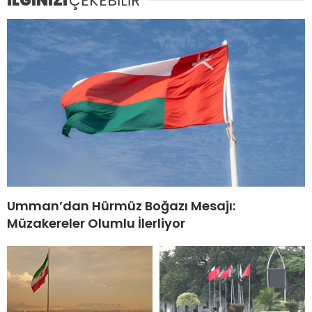
İLGİNİZİ
ÇEKEBİLİR
Umman’dan Hürmüz Boğazı Mesajı:
Müzakereler Olumlu İlerliyor