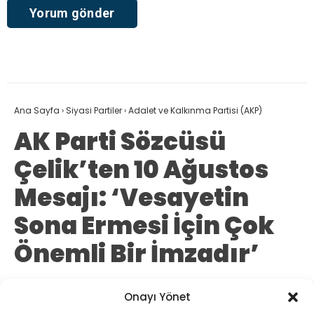
AK Parti Sözcüsü Ömer Çelik, 10 Ağustos
2014’te Cumhurbaşkanı’nın halk tarafından
doğrudan seçilmesinin vesayetin sona
ermesi için önemli bir imza olduğunu
söyledi.
Fadime Durmaz
TÜM YAZILARI
Giriş: 10-08-2026
Adalet ve Kalkınma Partisi (AKP)
Kaynak: DHA
Onayı Yönet