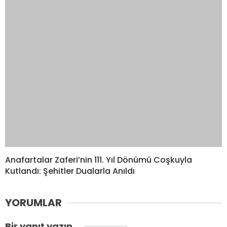
YORUMLAR
Bir yanıt yazın
Yorum
*
Ad
*
E-posta
*
Daha sonraki yorumlarımda kullanılması için adım, e-posta
adresim ve site adresim bu tarayıcıya kaydedilsin.
Please enter an answer in digits: