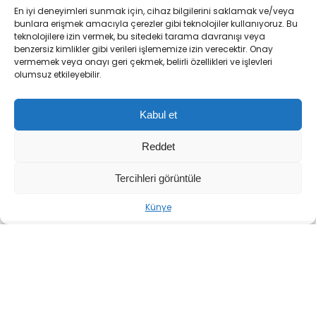
En iyi deneyimleri sunmak için, cihaz bilgilerini saklamak ve/veya
bunlara erişmek amacıyla çerezler gibi teknolojiler kullanıyoruz. Bu
teknolojilere izin vermek, bu sitedeki tarama davranışı veya
benzersiz kimlikler gibi verileri işlememize izin verecektir. Onay
vermemek veya onayı geri çekmek, belirli özellikleri ve işlevleri
olumsuz etkileyebilir.
ABONE OL
+
-
Kabul et
AK Parti Sözcüsü
Ömer Çelik
, 10 Ağustos 2014
Reddet
tarihinde Cumhurbaşkanı’nın ilk kez doğrudan
halk tarafından seçilmesinin, Türkiye’de vesayet
Tercihleri görüntüle
tartışmalarını sona erdiren tarihi bir dönüm
Künye
noktası olduğunu vurguladı. Çelik, bu adımın
siyasi iradenin kurumsallaşması açısından
taşıdığı öneme dikkat çekti.
Ömer Çelik: ’10 Ağustos Çok