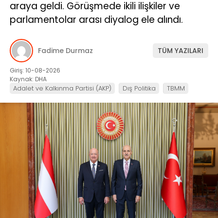
ABONE OL
+
-
TBMM Başkanı Numan Kurtulmuş, Türkiye’ye
resmi ziyarette bulunan Avusturya Federal