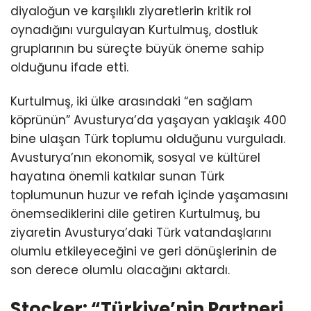
bine ulaşan Türk toplumu olduğunu vurguladı.
Avusturya’nın ekonomik, sosyal ve kültürel
hayatına önemli katkılar sunan Türk
toplumunun huzur ve refah içinde yaşamasını
önemsediklerini dile getiren Kurtulmuş, bu
ziyaretin Avusturya’daki Türk vatandaşlarını
olumlu etkileyeceğini ve geri dönüşlerinin de
son derece olumlu olacağını aktardı.
Stocker: “Türkiye’nin Partneri
Olmaktan Memnuniyet
Duyuyoruz”
Avusturya Federal Şansölyesi Christian Stocker
ise TBMM’de bulunmaktan ve TBMM Başkanı
Kurtulmuş ile bir araya gelmekten duyduğu