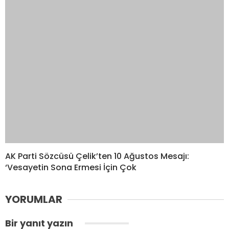
AK Parti Sözcüsü Çelik’ten 10 Ağustos Mesajı:
‘Vesayetin Sona Ermesi İçin Çok
YORUMLAR
Bir yanıt yazın
Yorum
*
Ad
*
E-posta
*