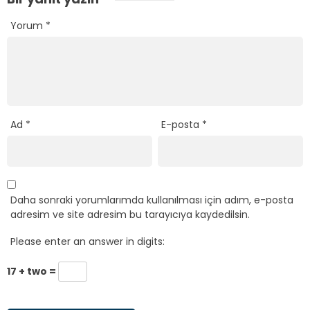
17 + two =
Ana Sayfa
›
Siyasi Partiler
›
Adalet ve Kalkınma Partisi (AKP)
AK Parti Sözcüsü
Çelik’ten 10 Ağustos
Mesajı: ‘Vesayetin
Sona Ermesi İçin Çok
Önemli Bir İmzadır’