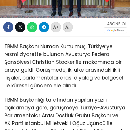
Şansölyesi Christian Stocker ile makamında bir
araya geldi. Görüşmede, iki ülke arasındaki ikili
ilişkiler, parlamentolar arası diyalog ve bölgesel
ile küresel gündem ele alındı.
TBMM Başkanlığı tarafından yapılan yazılı
açıklamaya göre, görüşmeye Türkiye-Avusturya
Parlamentolar Arası Dostluk Grubu Başkanı ve
AK Parti İstanbul Milletvekili Oğuz Üçüncü ile
Türkiye’nin Viyana Büyükelçisi Gürsel Dönmez de
katıldı. Görüşmede,
ikili ve parlamentolar arası
ilişkilerin yanı sıra bölgesel ve küresel
konularda iş birliği imkânları
değerlendirildi.
Kurtulmuş: “İlişkilerin
Gelişmesine Önemli Katkılar