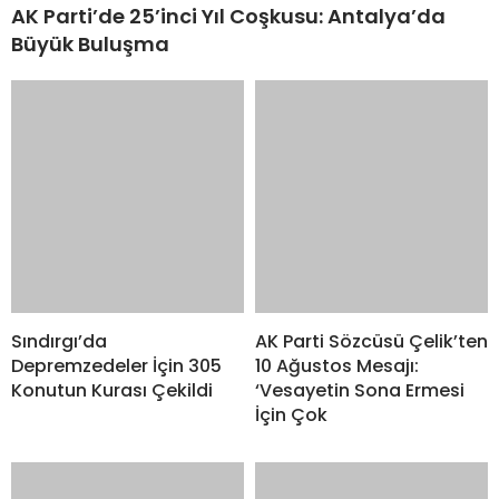
Cumhurbaşkanı
Çerçeve yasa teklifi
Erdoğan’dan Avusturya
TBMM Genel Kurulu’nda:
Şansölyesi Stocker’a
‘Hayır’ diyeceğiz
Tarihi Karşılama Töreni