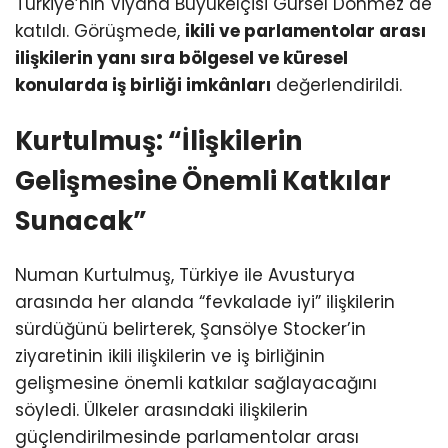
Sunacak”
Numan Kurtulmuş, Türkiye ile Avusturya
arasında her alanda “fevkalade iyi” ilişkilerin
sürdüğünü belirterek, Şansölye Stocker’in
ziyaretinin ikili ilişkilerin ve iş birliğinin
gelişmesine önemli katkılar sağlayacağını
söyledi. Ülkeler arasındaki ilişkilerin
güçlendirilmesinde parlamentolar arası
diyaloğun ve karşılıklı ziyaretlerin kritik rol
oynadığını vurgulayan Kurtulmuş, dostluk
gruplarının bu süreçte büyük öneme sahip
olduğunu ifade etti.
Kurtulmuş, iki ülke arasındaki “en sağlam
köprünün” Avusturya’da yaşayan yaklaşık 400