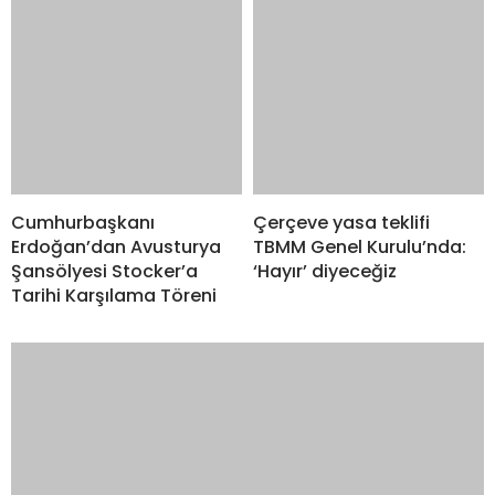
Anafartalar Zaferi’nin 111. Yıl Dönümü Coşkuyla
Kutlandı: Şehitler Dualarla Anıldı