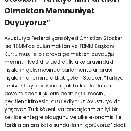
memnuniyeti dile getirdi. İki ülke arasındaki
ilişkilerin gelişmesinde parlamentolar arası
ilişkilerin önemine dikkat çeken Stocker, “Türkiye
ile Avusturya arasında çok farklı alanlarda
devam eden ilişkilerin derinleştirilmesini,
çeşitlendirilmesini arzu ediyoruz. Avusturya’da
yaşayan Türk kökenli vatandaşlarımızın iyi bir
şekilde entegre olduğunu ve ülke ekonomisi ile
farklı alanlara katkı sunduklarını görüyoruz” dedi.
Stocker, Türkiye ile ekonomik iş birliklerinin
geliştirilmesini arzuladıklarını belirterek, “Türkiye,
jeopolitik konumundan dolayı bölgesel
konularda kilit bir rol oynuyor. Arabuluculuk
çabalarını takdirle karşıladığımız Türkiye’nin
partneri olmaktan memnuniyet duyuyoruz”