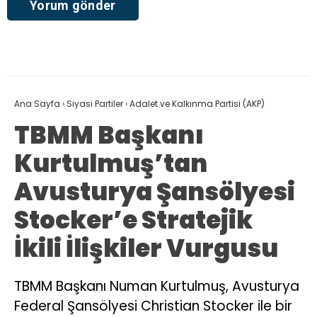
TBMM Başkanı
Kurtulmuş’tan
Avusturya Şansölyesi
Stocker’e Stratejik
İkili İlişkiler Vurgusu
TBMM Başkanı Numan Kurtulmuş, Avusturya
Federal Şansölyesi Christian Stocker ile bir
araya geldi. Görüşmede ikili ilişkiler ve
parlamentolar arası diyalog ele alındı.
Fadime Durmaz
TÜM YAZILARI
Giriş: 10-08-2026
Kaynak: DHA
Adalet ve Kalkınma Partisi (AKP)
Dış Politika
TBMM