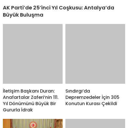
İletişim Başkanı Duran:
Sındırgı’da
Anafartalar Zaferi’nin 111.
Depremzedeler İçin 305
Yıl Dönümünü Büyük Bir
Konutun Kurası Çekildi
Gururla İdrak
TBMM Başkanı
Kurtulmuş’tan Avusturya
Şansölyesi Stocker’e