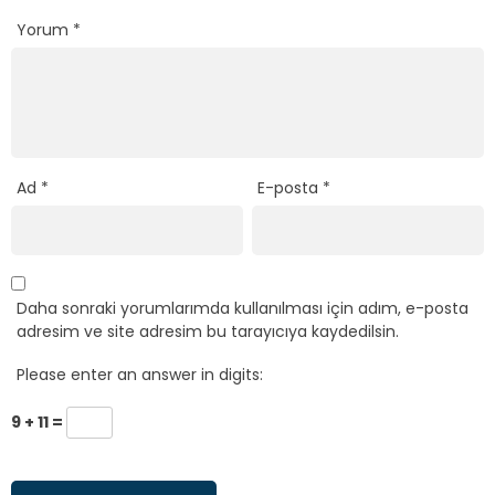
Daha sonraki yorumlarımda kullanılması için adım, e-posta
adresim ve site adresim bu tarayıcıya kaydedilsin.
Please enter an answer in digits:
9 + 11 =
Ana Sayfa
›
Siyasi Partiler
›
Adalet ve Kalkınma Partisi (AKP)